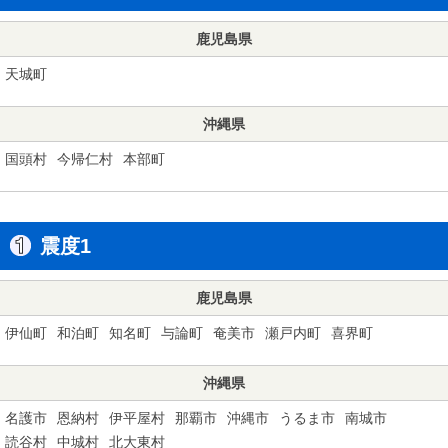
鹿児島県
天城町
沖縄県
国頭村
今帰仁村
本部町
震度1
鹿児島県
伊仙町
和泊町
知名町
与論町
奄美市
瀬戸内町
喜界町
沖縄県
名護市
恩納村
伊平屋村
那覇市
沖縄市
うるま市
南城市
読谷村
中城村
北大東村