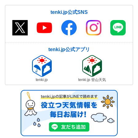
tenki.jp公式SNS
tenki.jp公式アプリ
tenki.jp
tenki.jp 登山天気