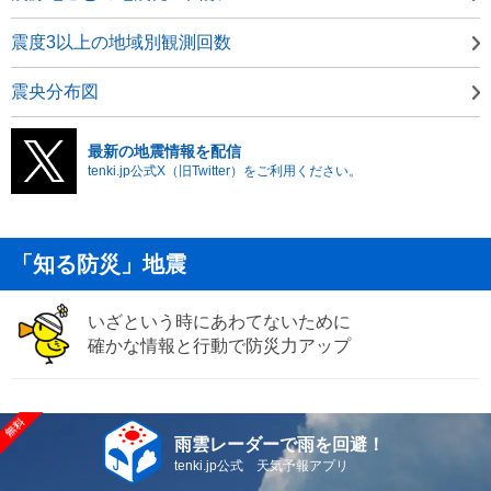
震度3以上の地域別観測回数
震央分布図
最新の地震情報を配信
tenki.jp公式X（旧Twitter）をご利用ください。
「知る防災」地震
いざという時にあわてないために
確かな情報と行動で防災力アップ
雨雲レーダーで雨を回避！
tenki.jp公式 天気予報アプリ