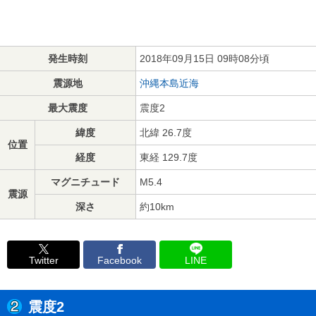
発生時刻
2018年09月15日 09時08分頃
震源地
沖縄本島近海
最大震度
震度2
緯度
北緯 26.7度
位置
経度
東経 129.7度
マグニチュード
M5.4
震源
深さ
約10km
Twitter
Facebook
LINE
震度2