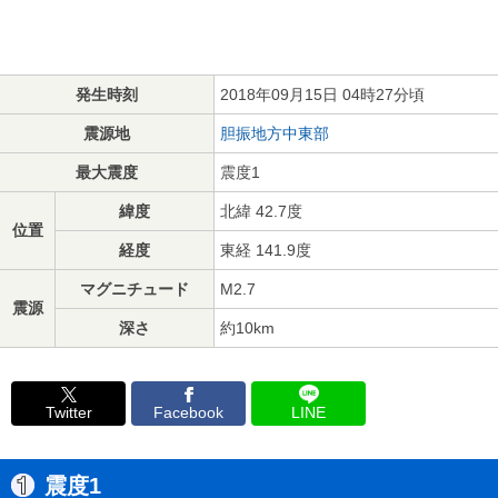
発生時刻
2018年09月15日 04時27分頃
震源地
胆振地方中東部
最大震度
震度1
緯度
北緯 42.7度
位置
経度
東経 141.9度
マグニチュード
M2.7
震源
深さ
約10km
Twitter
Facebook
LINE
震度1