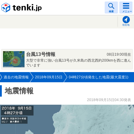
tenki.jp
検索
メニュー
現在地
台風13号情報
08日19:00現在
大型で非常に強い台風13号が久米島の西北西約200kmを西に進ん
でいます
過去の地震情報
2018年09月15日
04時27分頃発生した地震(最大震度1)
地震情報
2018年09月15日04:30発表