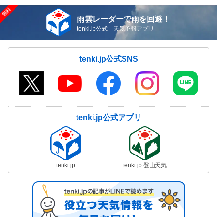
雨雲レーダーで雨を回避！
tenki.jp公式 天気予報アプリ
tenki.jp公式SNS
tenki.jp公式アプリ
tenki.jp
tenki.jp 登山天気