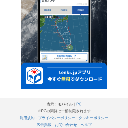
表示：
モバイル
｜
PC
※PCの閲覧は一部制限されます
利用規約
-
プライバシーポリシー
-
クッキーポリシー
広告掲載
-
お問い合わせ
-
ヘルプ