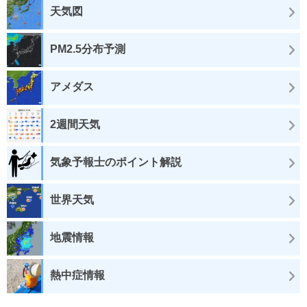
天気図
PM2.5分布予測
アメダス
2週間天気
気象予報士のポイント解説
世界天気
地震情報
熱中症情報