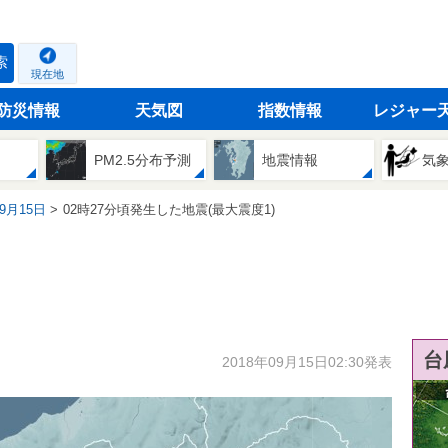
索
現在地
防災情報
天気図
指数情報
レジャー
PM2.5分布予測
地震情報
気
09月15日
02時27分頃発生した地震(最大震度1)
台
2018年09月15日02:30発表