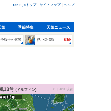
tenki.jpトップ
｜
サイトマップ
｜
ヘルプ
天気
季節特集
天気ニュース
象予報士の解説
熱中症情報
注目
風13号
(ドルフィン)
08日20:00現在