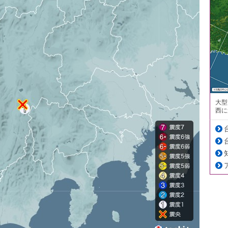
大型
西に