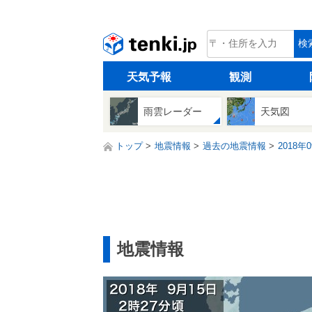
tenki.jp
検
天気予報
観測
雨雲レーダー
天気図
トップ
地震情報
過去の地震情報
2018年
地震情報