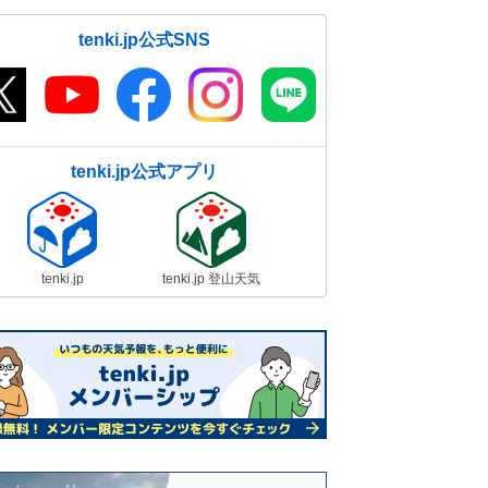
tenki.jp公式SNS
tenki.jp公式アプリ
tenki.jp
tenki.jp 登山天気