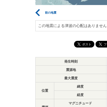
前の地震
この地震による津波の心配はありません
発生時刻
震源地
最大震度
緯度
位置
経度
マグニチュード