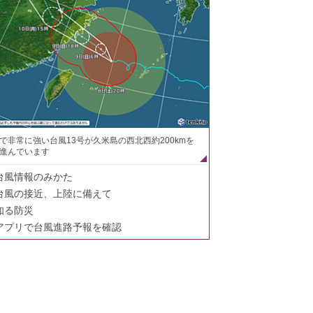
で非常に強い台風13号が久米島の西北西約200kmを
進んでいます
台風情報のみかた
台風の接近、上陸に備えて
知る防災
アプリで台風進路予報を確認