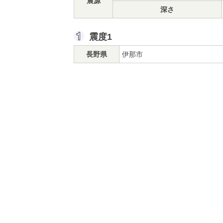
震源
深さ
震度1
長野県
伊那市