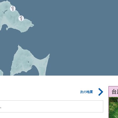
台
次の地震
。