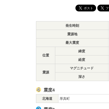
発生時刻
震源地
最大震度
緯度
位置
経度
マグニチュード
震源
深さ
震度4
北海道
厚真町