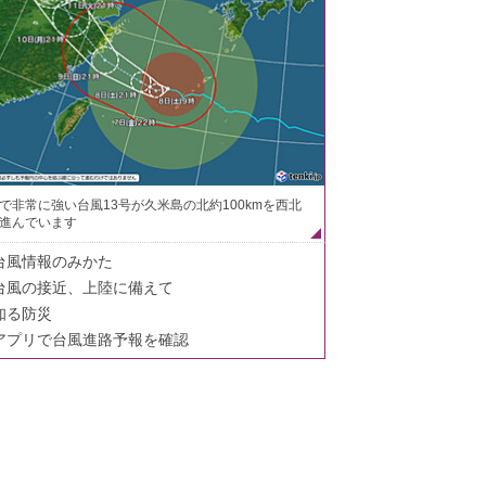
で非常に強い台風13号が久米島の北約100kmを西北
進んでいます
台風情報のみかた
台風の接近、上陸に備えて
知る防災
アプリで台風進路予報を確認