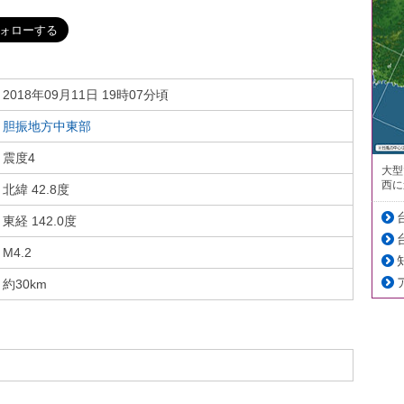
2018年09月11日 19時07分頃
胆振地方中東部
震度4
大型
西に
北緯 42.8度
東経 142.0度
M4.2
約30km