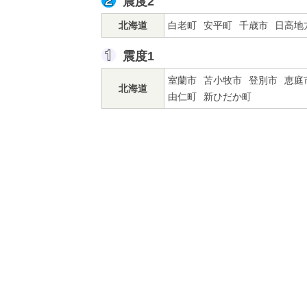
震度2
北海道
白老町
安平町
千歳市
日高地
震度1
室蘭市
苫小牧市
登別市
恵庭
北海道
由仁町
新ひだか町