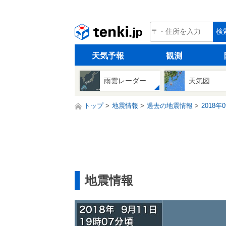
tenki.jp
検
天気予報
観測
雨雲レーダー
天気図
トップ
地震情報
過去の地震情報
2018年
地震情報