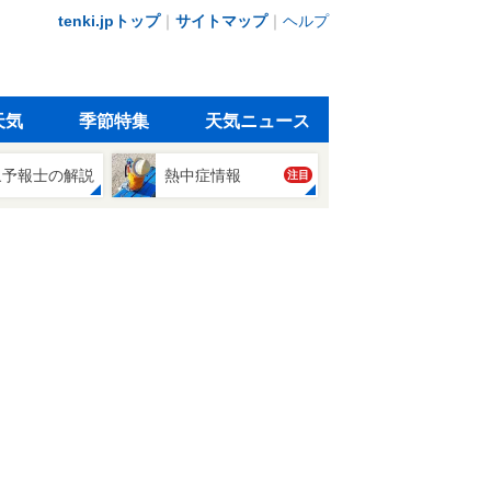
tenki.jpトップ
｜
サイトマップ
｜
ヘルプ
天気
季節特集
天気ニュース
象予報士の解説
熱中症情報
注目