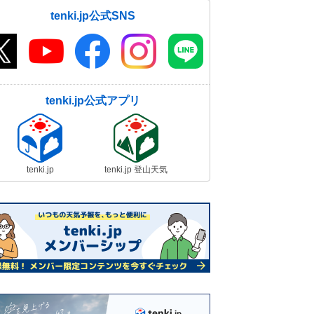
tenki.jp公式SNS
tenki.jp公式アプリ
tenki.jp
tenki.jp 登山天気