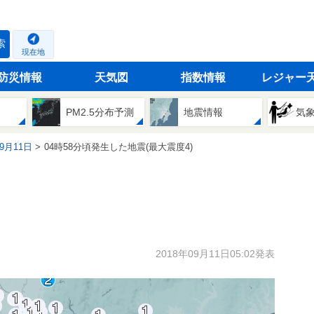
索
現在地
防災情報
天気図
指数情報
レジャー
PM2.5分布予測
地震情報
気
09月11日
04時58分頃発生した地震(最大震度4)
2018年09月11日05:02発表