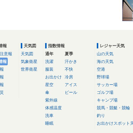
情報
天気図
指数情報
レジャー天気
注意報
天気図
通年
夏季
山の天気
情報
気象衛星
洗濯
汗かき
海の天気
報
世界衛星
服装
不快
空港
報
お出かけ
冷房
野球場
報
星空
アイス
サッカー場
災
傘
ビール
ゴルフ場
紫外線
キャンプ場
体感温度
競馬・競艇・競輪
洗車
釣り
睡眠
お出かけスポット