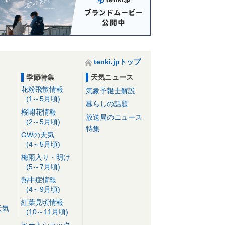
tenki.jpトップ
季節特集
天気ニュース
花粉飛散情報
気象予報士解説
(1～5月頃)
暮らしの話題
桜開花情報
放送局のニュース
(2～5月頃)
特集
GWの天気
(4～5月頃)
梅雨入り・明け
(5～7月頃)
熱中症情報
(4～9月頃)
紅葉見頃情報
天気
(10～11月頃)