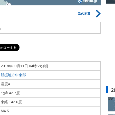
次の地震
。
2018年09月11日 04時58分頃
胆振地方中東部
震度4
2
北緯 42.7度
東経 142.0度
M4.5