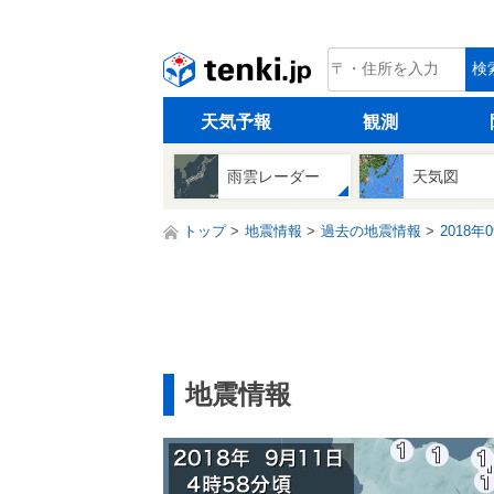
tenki.jp
検
天気予報
観測
雨雲レーダー
天気図
トップ
地震情報
過去の地震情報
2018年
地震情報