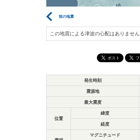
前の地震
この地震による津波の心配はありません
発生時刻
震源地
最大震度
緯度
位置
経度
マグニチュード