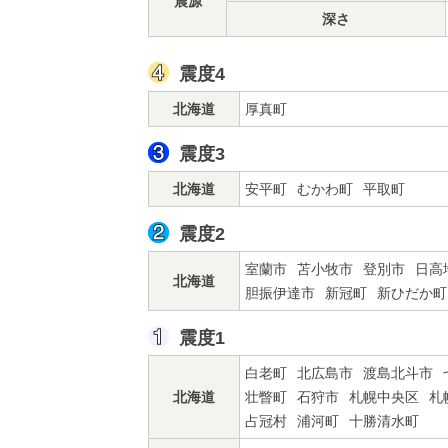
震源
深さ
震度4
北海道
厚真町
震度3
北海道
安平町
むかわ町
平取町
震度2
室蘭市
苫小牧市
登別市
日高
北海道
胆振伊達市
新冠町
新ひだか町
震度1
白老町
北広島市
渡島北斗市
北海道
壮瞥町
石狩市
札幌中央区
札
占冠村
浦河町
十勝清水町