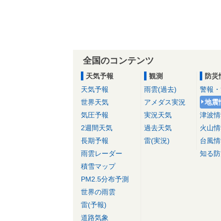
全国のコンテンツ
天気予報
観測
防災
天気予報
雨雲(過去)
警報・
世界天気
アメダス実況
地震
気圧予報
実況天気
津波情
2週間天気
過去天気
火山情
長期予報
雷(実況)
台風情
雨雲レーダー
知る防
積雪マップ
PM2.5分布予測
世界の雨雲
雷(予報)
道路気象