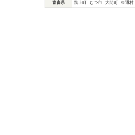
青森県
階上町
むつ市
大間町
東通村