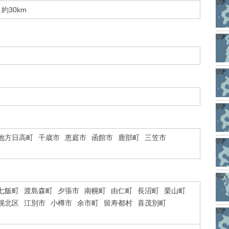
約30km
地方日高町
千歳市
恵庭市
函館市
鹿部町
三笠市
七飯町
渡島森町
夕張市
南幌町
由仁町
長沼町
栗山町
幌北区
江別市
小樽市
余市町
留寿都村
喜茂別町