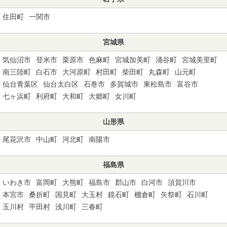
住田町
一関市
宮城県
気仙沼市
登米市
栗原市
色麻町
宮城加美町
涌谷町
宮城美里町
南三陸町
白石市
大河原町
村田町
柴田町
丸森町
山元町
仙台青葉区
仙台太白区
石巻市
多賀城市
東松島市
富谷市
七ヶ浜町
利府町
大和町
大郷町
女川町
山形県
尾花沢市
中山町
河北町
南陽市
福島県
いわき市
富岡町
大熊町
福島市
郡山市
白河市
須賀川市
本宮市
桑折町
国見町
大玉村
鏡石町
棚倉町
矢祭町
石川町
玉川村
平田村
浅川町
三春町