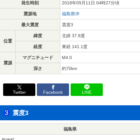
発生時刻
2018年09月11日 04時27分頃
震源地
福島県沖
最大震度
震度3
緯度
北緯 37.8度
位置
経度
東経 141.1度
マグニチュード
M4.0
震源
深さ
約70km
Twitter
Facebook
LINE
震度3
福島県
新地町