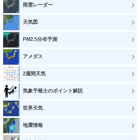
雨雲レーダー
天気図
PM2.5分布予測
アメダス
2週間天気
気象予報士のポイント解説
世界天気
地震情報