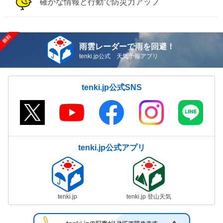
確かな情報と行動で防災力アップ
雨雲レーダーで雨を回避！
tenki.jp公式 天気予報アプリ
tenki.jp公式SNS
tenki.jp公式アプリ
tenki.jp
tenki.jp 登山天気