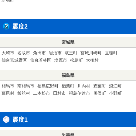
震度2
宮城県
大崎市
名取市
角田市
岩沼市
蔵王町
宮城川崎町
亘理町
仙台宮城野区
仙台若林区
塩竈市
松島町
大衡村
福島県
相馬市
南相馬市
福島広野町
楢葉町
川内村
双葉町
浪江町
葛尾村
飯舘村
二本松市
田村市
福島伊達市
川俣町
小野町
震度1
岩手県