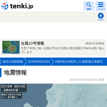
tenki.jp
検索
メニュー
現在地
台風13号情報
08日15:00現在
大型で非常に強い台風13号が久米島の西北西約170kmを西に進ん
でいます
過去の地震情報
2018年09月10日
03時48分頃発生した地震(最大震度2)
地震情報
2018年09月10日03:51発表