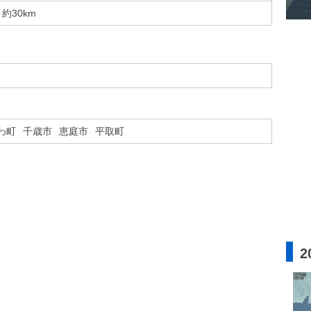
約30km
わ町
千歳市
恵庭市
平取町
2