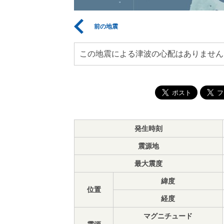
前の地震
この地震による津波の心配はありません
発生時刻
震源地
最大震度
緯度
位置
経度
マグニチュード