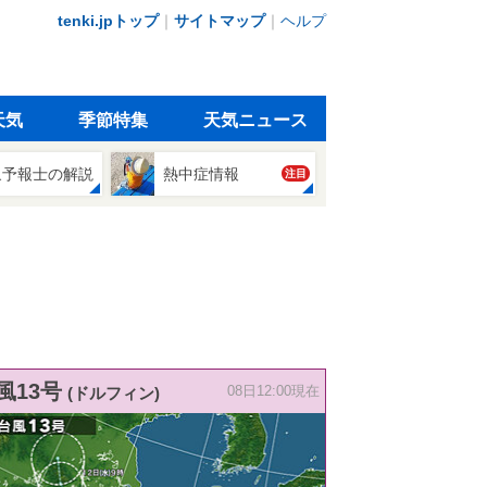
tenki.jpトップ
｜
サイトマップ
｜
ヘルプ
天気
季節特集
天気ニュース
象予報士の解説
熱中症情報
注目
風13号
(ドルフィン)
08日12:00現在