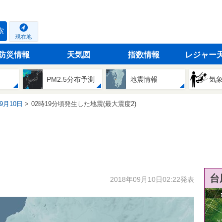
索
現在地
防災情報
天気図
指数情報
レジャー
PM2.5分布予測
地震情報
気
09月10日
02時19分頃発生した地震(最大震度2)
台
2018年09月10日02:22発表