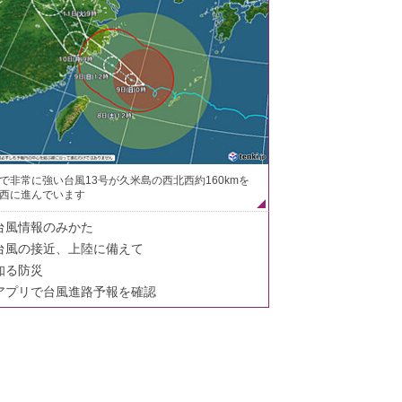
で非常に強い台風13号が久米島の西北西約160kmを
西に進んでいます
台風情報のみかた
台風の接近、上陸に備えて
知る防災
アプリで台風進路予報を確認