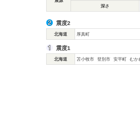
震源
深さ
震度2
北海道
厚真町
震度1
北海道
苫小牧市
登別市
安平町
むか