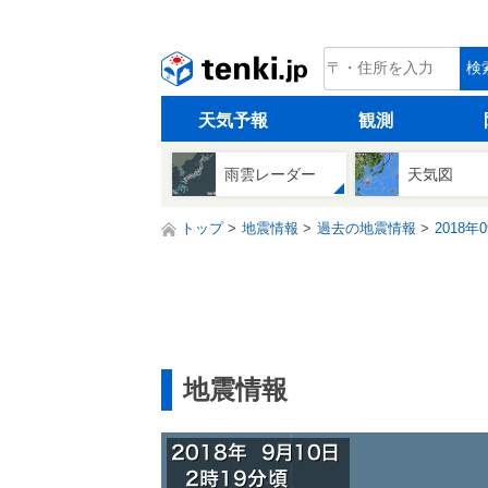
tenki.jp
検
天気予報
観測
雨雲レーダー
天気図
トップ
地震情報
過去の地震情報
2018年
地震情報