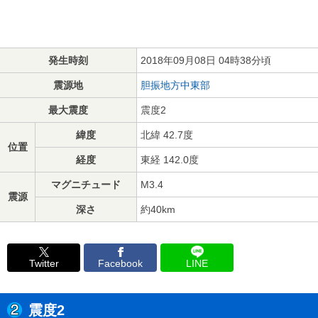
発生時刻
2018年09月08日 04時38分頃
震源地
胆振地方中東部
最大震度
震度2
緯度
北緯 42.7度
位置
経度
東経 142.0度
マグニチュード
M3.4
震源
深さ
約40km
Twitter
Facebook
LINE
震度2