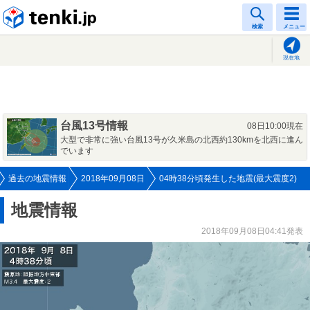
tenki.jp
検索
メニュー
現在地
台風13号情報
08日10:00現在
大型で非常に強い台風13号が久米島の北西約130kmを北西に進ん
でいます
過去の地震情報
2018年09月08日
04時38分頃発生した地震(最大震度2)
地震情報
2018年09月08日04:41発表