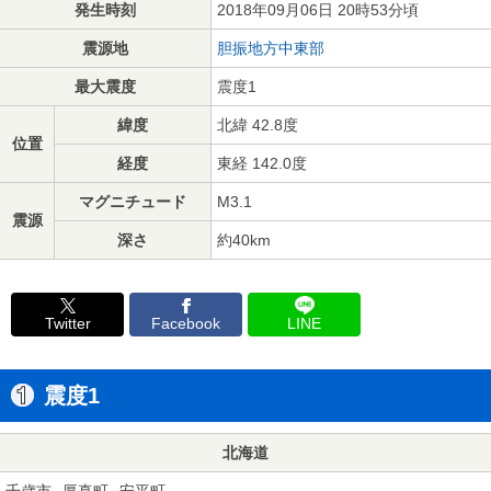
発生時刻
2018年09月06日 20時53分頃
震源地
胆振地方中東部
最大震度
震度1
緯度
北緯 42.8度
位置
経度
東経 142.0度
マグニチュード
M3.1
震源
深さ
約40km
Twitter
Facebook
LINE
震度1
北海道
千歳市
厚真町
安平町