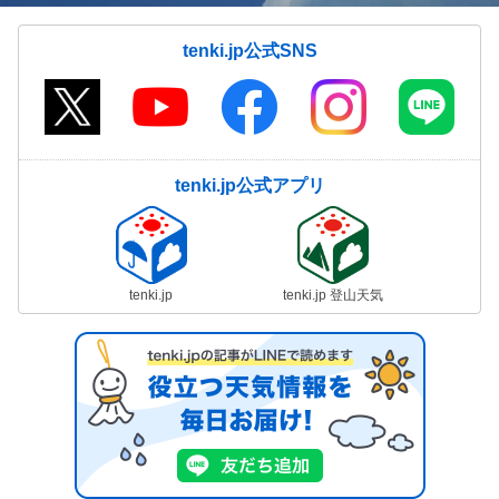
tenki.jp公式SNS
tenki.jp公式アプリ
tenki.jp
tenki.jp 登山天気