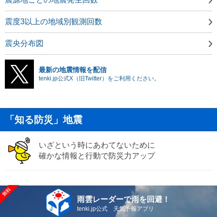
震度3以上の地域別観測回数
震央分布図
最新の地震情報を配信
tenki.jp公式X（旧Twitter）をご利用ください。
「知る防災」地震
いざという時にあわてないために
確かな情報と行動で防災力アップ
雨雲レーダーで雨を回避！
tenki.jp公式 天気予報アプリ