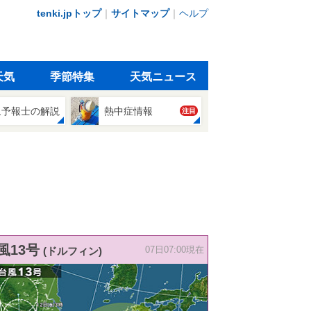
tenki.jpトップ
｜
サイトマップ
｜
ヘルプ
天気
季節特集
天気ニュース
象予報士の解説
熱中症情報
注目
風13号
(ドルフィン)
07日07:00現在