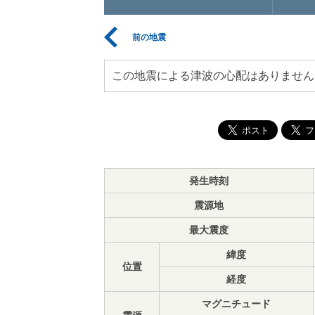
前の地震
この地震による津波の心配はありません
発生時刻
震源地
最大震度
緯度
位置
経度
マグニチュード