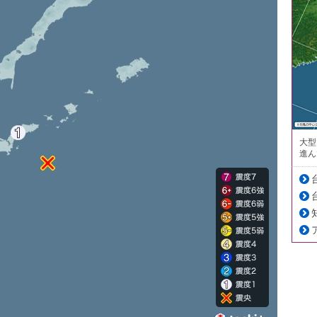
大型
進ん