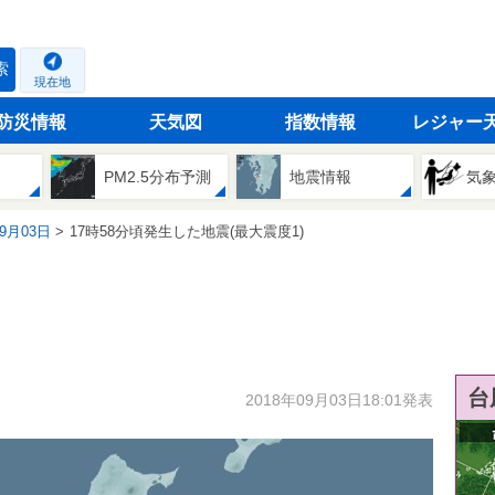
索
現在地
防災情報
天気図
指数情報
レジャー
PM2.5分布予測
地震情報
気
09月03日
17時58分頃発生した地震(最大震度1)
台
2018年09月03日18:01発表