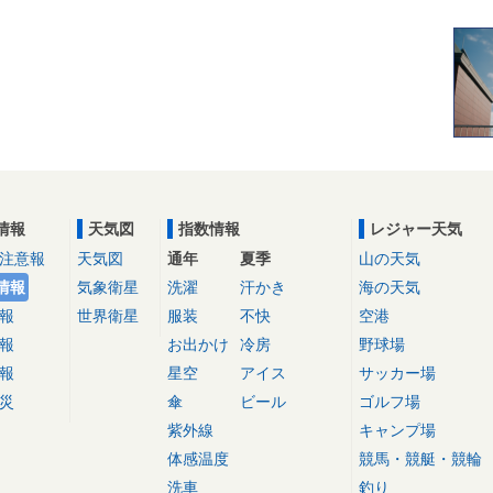
情報
天気図
指数情報
レジャー天気
注意報
天気図
通年
夏季
山の天気
情報
気象衛星
洗濯
汗かき
海の天気
報
世界衛星
服装
不快
空港
報
お出かけ
冷房
野球場
報
星空
アイス
サッカー場
災
傘
ビール
ゴルフ場
紫外線
キャンプ場
体感温度
競馬・競艇・競輪
洗車
釣り