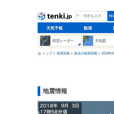
tenki.jp
検
天気予報
観測
雨雲レーダー
天気図
トップ
地震情報
過去の地震情報
2018年
地震情報