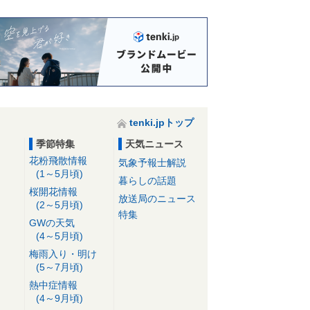
tenki.jpトップ
季節特集
天気ニュース
花粉飛散情報
気象予報士解説
(1～5月頃)
暮らしの話題
桜開花情報
放送局のニュース
(2～5月頃)
特集
GWの天気
(4～5月頃)
梅雨入り・明け
(5～7月頃)
熱中症情報
(4～9月頃)