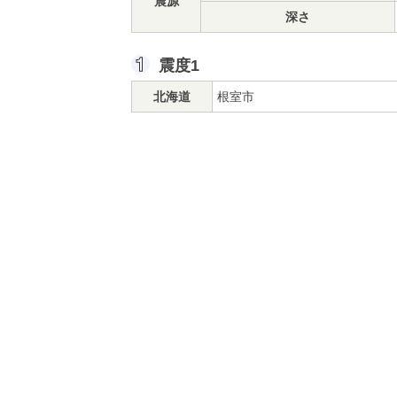
震源
深さ
震度1
北海道
根室市