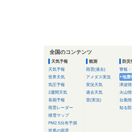
全国のコンテンツ
天気予報
観測
防災
天気予報
雨雲(過去)
警報・
世界天気
アメダス実況
地震
気圧予報
実況天気
津波情
2週間天気
過去天気
火山情
長期予報
雷(実況)
台風情
雨雲レーダー
知る防
積雪マップ
PM2.5分布予測
世界の雨雲