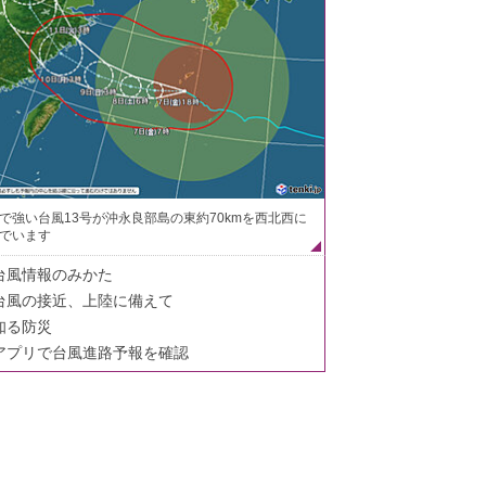
で強い台風13号が沖永良部島の東約70kmを西北西に
でいます
台風情報のみかた
台風の接近、上陸に備えて
知る防災
アプリで台風進路予報を確認