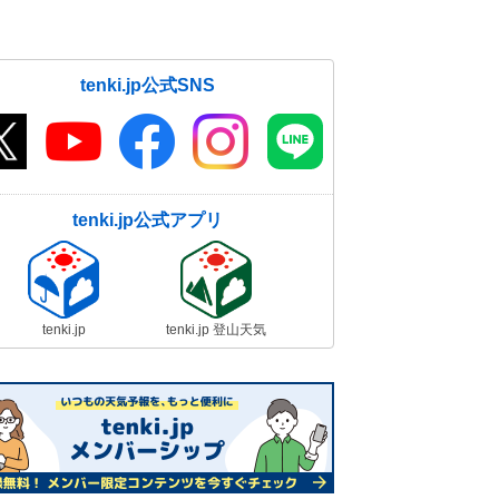
tenki.jp公式SNS
tenki.jp公式アプリ
tenki.jp
tenki.jp 登山天気