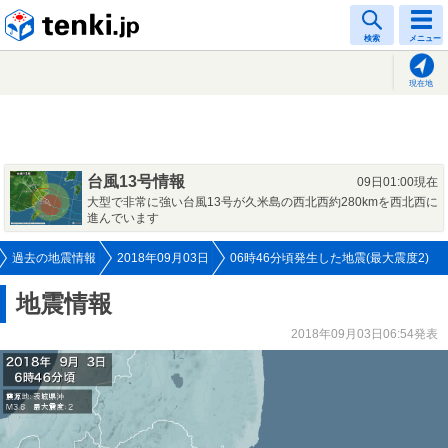
tenki.jp
検索
メニュー
現在地
台風13号情報
09日01:00現在
大型で非常に強い台風13号が久米島の西北西約280kmを西北西に
進んでいます
過去の地震情報
2018年09月03日
06時46分頃発生した地震(最大震度2)
地震情報
2018年09月03日06:54発表