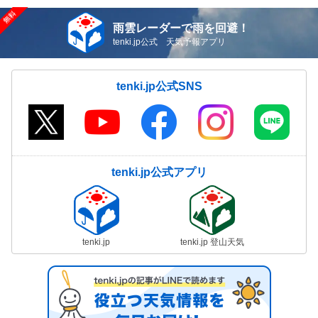
雨雲レーダーで雨を回避！
tenki.jp公式 天気予報アプリ
tenki.jp公式SNS
tenki.jp公式アプリ
tenki.jp
tenki.jp 登山天気