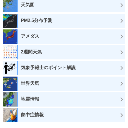
天気図
PM2.5分布予測
アメダス
2週間天気
気象予報士のポイント解説
世界天気
地震情報
熱中症情報