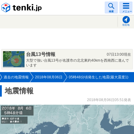
tenki.jp
検索
メニュー
現在地
台風13号情報
07日13:00現在
大型で強い台風13号が名護市の北北東約40kmを西南西に進んで
います
過去の地震情報
2018年08月06日
05時48分頃発生した地震(最大震度1)
地震情報
2018年08月06日05:51発表