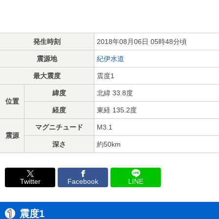
発生時刻
2018年08月06日 05時48分頃
震源地
紀伊水道
最大震度
震度1
緯度
北緯 33.8度
位置
経度
東経 135.2度
マグニチュード
M3.1
震源
深さ
約50km
Twitter
Facebook
LINE
震度1