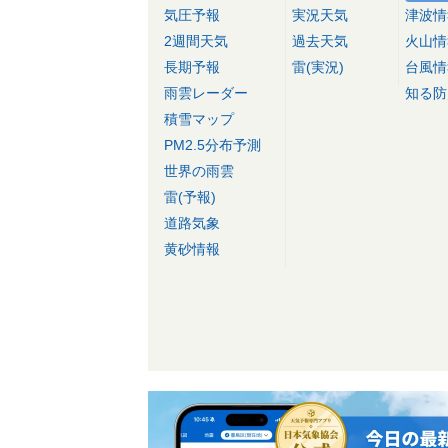
気圧予報
実況天気
津波情
2週間天気
過去天気
火山情
長期予報
雷(実況)
台風情
雨雲レーダー
知る防
積雪マップ
PM2.5分布予測
世界の雨雲
雷(予報)
道路気象
黄砂情報