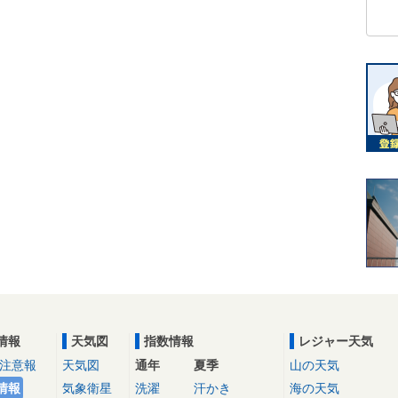
情報
天気図
指数情報
レジャー天気
注意報
天気図
通年
夏季
山の天気
情報
気象衛星
洗濯
汗かき
海の天気