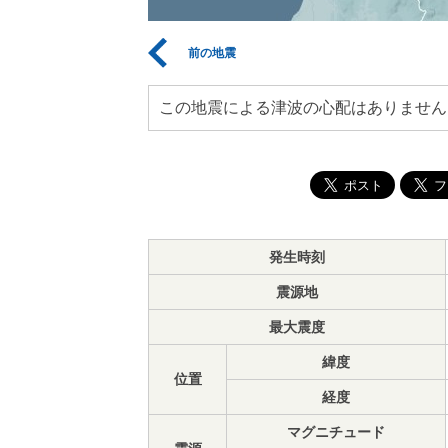
前の地震
この地震による津波の心配はありません
発生時刻
震源地
最大震度
緯度
位置
経度
マグニチュード