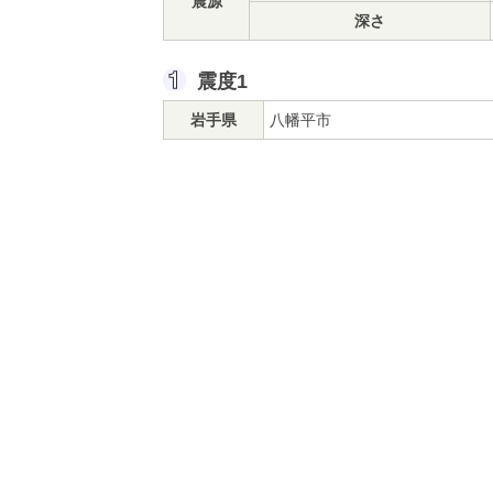
震源
深さ
震度1
岩手県
八幡平市