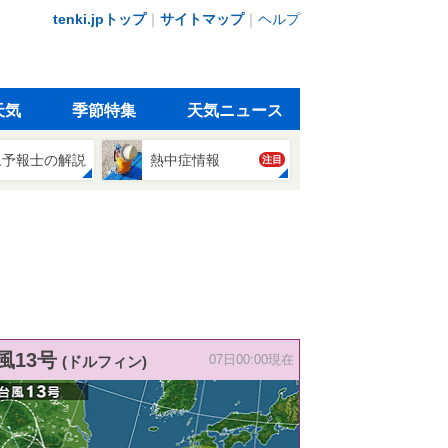
tenki.jpトップ
｜
サイトマップ
｜
ヘルプ
天気
季節特集
天気ニュース
象予報士の解説
熱中症情報
注目
風13号
(ドルフィン)
07日00:00現在