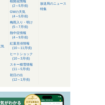
桜開花情報
放送局のニュース
(2～5月頃)
特集
GWの天気
(4～5月頃)
梅雨入り・明け
(5～7月頃)
熱中症情報
(4～9月頃)
紅葉見頃情報
天気
(10～11月頃)
ヒートショック
(10～3月頃)
スキー積雪情報
(11～5月頃)
初日の出
(12～1月頃)