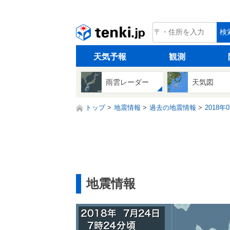
tenki.jp
検
天気予報
観測
雨雲レーダー
天気図
トップ
地震情報
過去の地震情報
2018年
地震情報