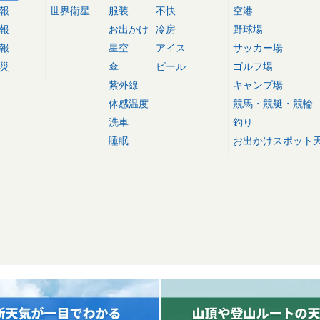
報
世界衛星
服装
不快
空港
報
お出かけ
冷房
野球場
報
星空
アイス
サッカー場
災
傘
ビール
ゴルフ場
紫外線
キャンプ場
体感温度
競馬・競艇・競輪
洗車
釣り
睡眠
お出かけスポット