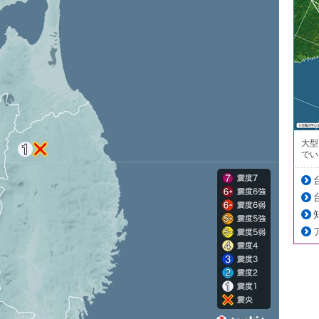
大型
でい