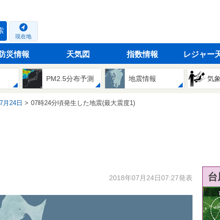
索
現在地
防災情報
天気図
指数情報
レジャー
PM2.5分布予測
地震情報
気
07月24日
07時24分頃発生した地震(最大震度1)
台
2018年07月24日07:27発表