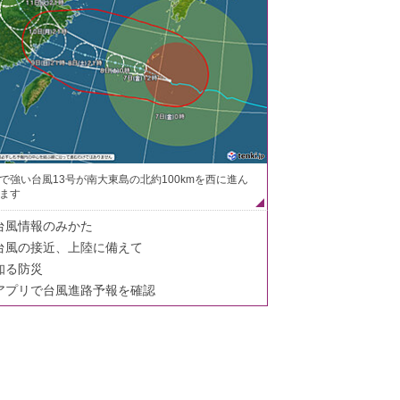
で強い台風13号が南大東島の北約100kmを西に進ん
ます
台風情報のみかた
台風の接近、上陸に備えて
知る防災
アプリで台風進路予報を確認