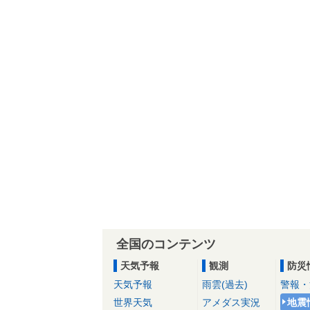
全国のコンテンツ
天気予報
観測
防災
天気予報
雨雲(過去)
警報・
世界天気
アメダス実況
地震