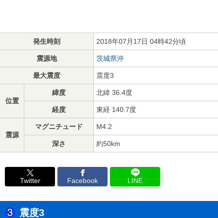
発生時刻
2018年07月17日 04時42分頃
震源地
茨城県沖
最大震度
震度3
緯度
北緯 36.4度
位置
経度
東経 140.7度
マグニチュード
M4.2
震源
深さ
約50km
Twitter
Facebook
LINE
震度3