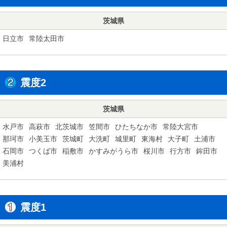
茨城県
日立市
常陸太田市
震度2
茨城県
水戸市
高萩市
北茨城市
笠間市
ひたちなか市
常陸大宮市
那珂市
小美玉市
茨城町
大洗町
城里町
東海村
大子町
土浦市
石岡市
つくば市
稲敷市
かすみがうら市
桜川市
行方市
鉾田市
美浦村
震度1