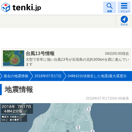
tenki.jp
検索
メニュー
現在地
台風13号情報
09日05:00現在
大型で非常に強い台風13号が石垣島の北約300kmを西に進んでい
ます
過去の地震情報
2018年07月17日
04時42分頃発生した地震(最大震度3)
地震情報
2018年07月17日04:46発表