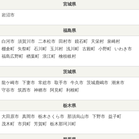
宮城県
岩沼市
福島県
白河市
須賀川市
二本松市
田村市
鏡石町
天栄村
泉崎村
棚倉町
矢祭町
石川町
玉川村
浅川町
古殿町
小野町
いわき市
福島広野町
楢葉町
浪江町
檜枝岐村
茨城県
龍ケ崎市
下妻市
常総市
取手市
牛久市
茨城鹿嶋市
潮来市
守谷市
筑西市
神栖市
阿見町
利根町
栃木県
大田原市
真岡市
栃木さくら市
那須烏山市
下野市
益子町
茂木町
市貝町
芳賀町
栃木那珂川町