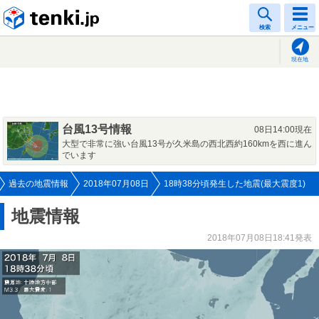
tenki.jp
検索
メニュー
現在地
台風13号情報
08日14:00現在
大型で非常に強い台風13号が久米島の西北西約160kmを西に進ん
でいます
過去の地震情報
2018年07月08日
18時38分頃発生した地震(最大震度1)
地震情報
2018年07月08日18:41発表