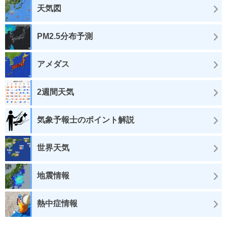
天気図
PM2.5分布予測
アメダス
2週間天気
気象予報士のポイント解説
世界天気
地震情報
熱中症情報