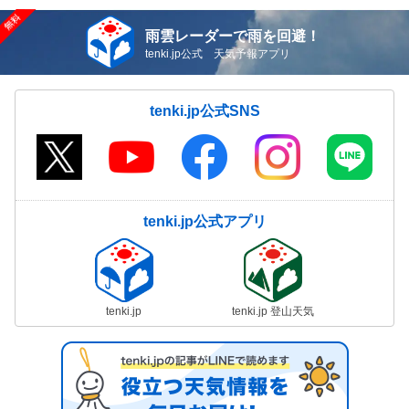
雨雲レーダーで雨を回避！
tenki.jp公式 天気予報アプリ
tenki.jp公式SNS
tenki.jp公式アプリ
tenki.jp
tenki.jp 登山天気