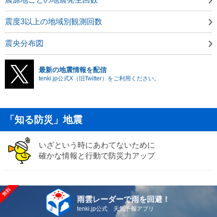
震度3以上の地域別観測回数
震央分布図
最新の地震情報を配信
tenki.jp公式X（旧Twitter）をご利用ください。
「知る防災」地震
いざという時にあわてないために
確かな情報と行動で防災力アップ
雨雲レーダーで雨を回避！
tenki.jp公式 天気予報アプリ