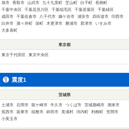
旭市
香取市
山武市
九十九里町
芝山町
白子町
長柄町
千葉中央区
千葉花見川区
千葉稲毛区
千葉若葉区
千葉緑区
成田市
千葉佐倉市
八千代市
鎌ケ谷市
浦安市
四街道市
印西市
白井市
酒々井町
栄町
木更津市
勝浦市
君津市
いすみ市
大多喜町
東京都
東京千代田区
東京中央区
震度1
茨城県
土浦市
石岡市
龍ケ崎市
牛久市
つくば市
茨城鹿嶋市
潮来市
筑西市
坂東市
稲敷市
鉾田市
美浦村
河内町
利根町
笠間市
小美玉市