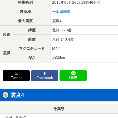
発生時刻
2018年06月26日 19時46分頃
震源地
千葉県南部
最大震度
震度4
緯度
北緯 35.3度
位置
経度
東経 140.4度
マグニチュード
M4.4
震源
深さ
約30km
Twitter
Facebook
LINE
震度4
千葉県
一宮町
長南町