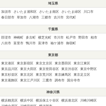
埼玉県
加須市
さいたま浦和区
さいたま南区
さいたま緑区
川口市
春日部市
草加市
八潮市
三郷市
吉川市
宮代町
千葉県
匝瑳市
神崎町
多古町
横芝光町
市川市
松戸市
野田市
柏市
八街市
富里市
鴨川市
富津市
袖ケ浦市
御宿町
東京都
東京港区
東京新宿区
東京文京区
東京墨田区
東京江東区
東京品川区
東京大田区
東京世田谷区
東京渋谷区
東京中野区
東京杉並区
東京北区
東京荒川区
東京練馬区
東京足立区
東京葛飾区
東京江戸川区
三鷹市
調布市
国分寺市
神奈川県
横浜鶴見区
横浜中区
横浜保土ケ谷区
横浜港北区
川崎川崎区
川崎中原区
川崎宮前区
横須賀市