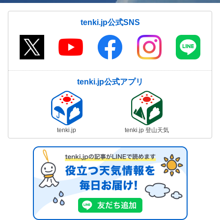
tenki.jp公式SNS
tenki.jp公式アプリ
tenki.jp
tenki.jp 登山天気