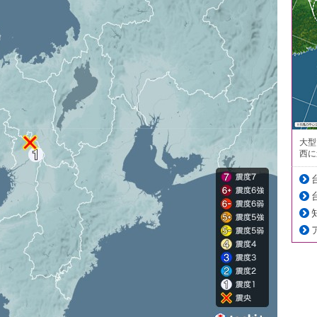
大型
西に