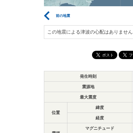
前の地震
この地震による津波の心配はありません
発生時刻
震源地
最大震度
緯度
位置
経度
マグニチュード