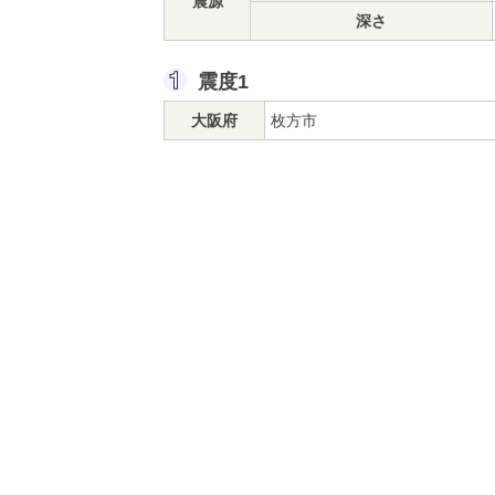
震源
深さ
震度1
大阪府
枚方市