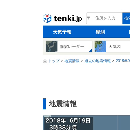
tenki.jp
検
天気予報
観測
雨雲レーダー
天気図
トップ
地震情報
過去の地震情報
2018年
地震情報