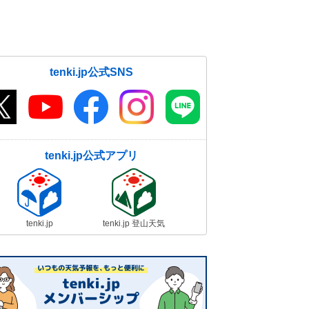
tenki.jp公式SNS
tenki.jp公式アプリ
tenki.jp
tenki.jp 登山天気