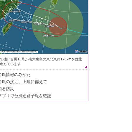
で強い台風13号が南大東島の東北東約170kmを西北
進んでいます
台風情報のみかた
台風の接近、上陸に備えて
知る防災
アプリで台風進路予報を確認