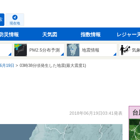
索
現在地
防災情報
天気図
指数情報
レジャー
PM2.5分布予測
地震情報
気
06月19日
03時38分頃発生した地震(最大震度1)
台
2018年06月19日03:41発表