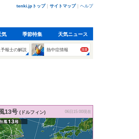
tenki.jpトップ
｜
サイトマップ
｜
ヘルプ
天気
季節特集
天気ニュース
象予報士の解説
熱中症情報
注目
風13号
(ドルフィン)
06日15:00現在