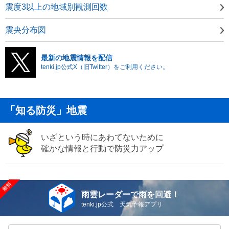
震度3以上の地域別観測回数
震央分布図
最新の地震情報を配信
tenki.jp公式X（旧Twitter）をご利用ください。
「知る防災」地震
いざという時にあわてないために
確かな情報と行動で防災力アップ
雨雲レーダーで雨を回避！
tenki.jp公式 天気予報アプリ