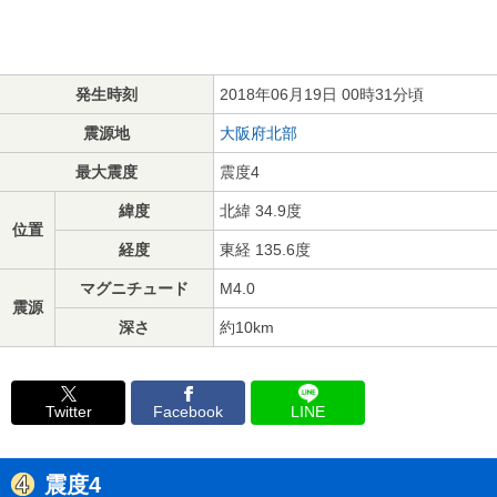
発生時刻
2018年06月19日 00時31分頃
震源地
大阪府北部
最大震度
震度4
緯度
北緯 34.9度
位置
経度
東経 135.6度
マグニチュード
M4.0
震源
深さ
約10km
Twitter
Facebook
LINE
震度4