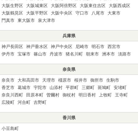
大阪生野区
大阪城東区
大阪阿倍野区
大阪東住吉区
大阪西成区
大阪鶴見区
大阪平野区
大阪中央区
守口市
八尾市
大東市
門真市
東大阪市
泉大津市
兵庫県
神戸長田区
神戸垂水区
神戸中央区
尼崎市
明石市
西宮市
伊丹市
宝塚市
篠山市
丹波市
猪名川町
朝来市
洲本市
淡路市
奈良県
奈良市
大和高田市
天理市
橿原市
桜井市
御所市
生駒市
香芝市
葛城市
宇陀市
山添村
平群町
三郷町
斑鳩町
安堵町
奈良川西町
田原本町
曽爾村
御杖村
明日香村
上牧町
王寺町
広陵町
河合町
吉野町
香川県
小豆島町