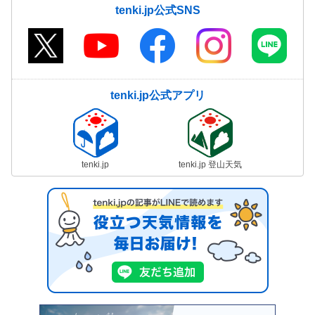
tenki.jp公式SNS
tenki.jp公式アプリ
tenki.jp
tenki.jp 登山天気