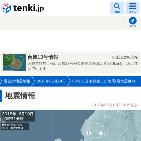
tenki.jp
検索
メニュー
現在地
台風13号情報
08日22:00現在
大型で非常に強い台風13号が久米島の西北西約230kmを北西に進
んでいます
過去の地震情報
2018年06月19日
00時31分頃発生した地震(最大震度4)
地震情報
2018年06月19日00:35発表