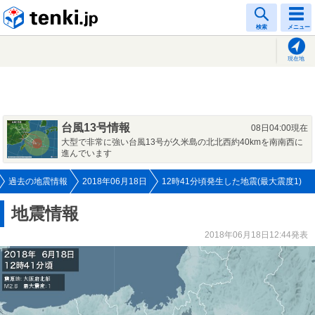
tenki.jp
検索
メニュー
現在地
台風13号情報
08日04:00現在
大型で非常に強い台風13号が久米島の北北西約40kmを南南西に
進んでいます
過去の地震情報
2018年06月18日
12時41分頃発生した地震(最大震度1)
地震情報
2018年06月18日12:44発表