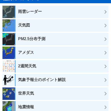
雨雲レーダー
天気図
PM2.5分布予測
アメダス
2週間天気
気象予報士のポイント解説
世界天気
地震情報