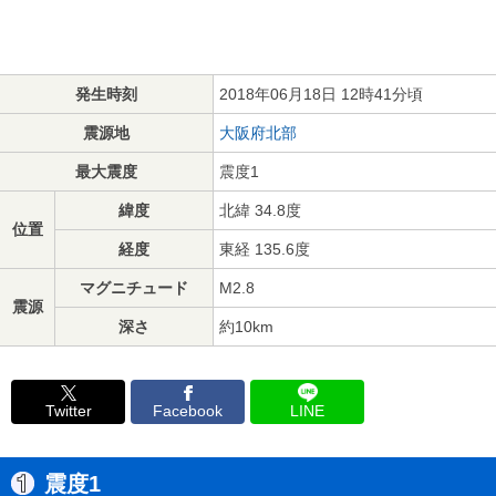
発生時刻
2018年06月18日 12時41分頃
震源地
大阪府北部
最大震度
震度1
緯度
北緯 34.8度
位置
経度
東経 135.6度
マグニチュード
M2.8
震源
深さ
約10km
Twitter
Facebook
LINE
震度1