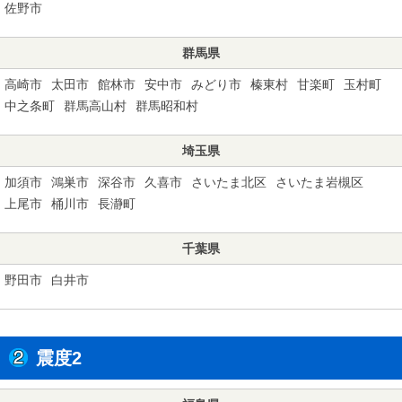
佐野市
群馬県
高崎市
太田市
館林市
安中市
みどり市
榛東村
甘楽町
玉村町
中之条町
群馬高山村
群馬昭和村
埼玉県
加須市
鴻巣市
深谷市
久喜市
さいたま北区
さいたま岩槻区
上尾市
桶川市
長瀞町
千葉県
野田市
白井市
震度2