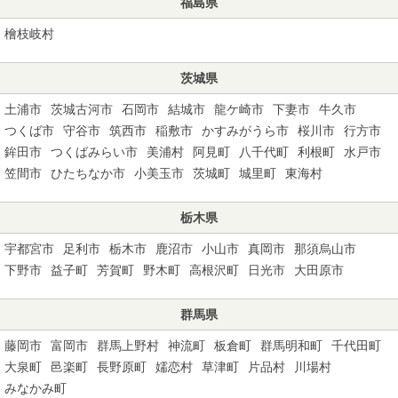
福島県
檜枝岐村
茨城県
土浦市
茨城古河市
石岡市
結城市
龍ケ崎市
下妻市
牛久市
つくば市
守谷市
筑西市
稲敷市
かすみがうら市
桜川市
行方市
鉾田市
つくばみらい市
美浦村
阿見町
八千代町
利根町
水戸市
笠間市
ひたちなか市
小美玉市
茨城町
城里町
東海村
栃木県
宇都宮市
足利市
栃木市
鹿沼市
小山市
真岡市
那須烏山市
下野市
益子町
芳賀町
野木町
高根沢町
日光市
大田原市
群馬県
藤岡市
富岡市
群馬上野村
神流町
板倉町
群馬明和町
千代田町
大泉町
邑楽町
長野原町
嬬恋村
草津町
片品村
川場村
みなかみ町