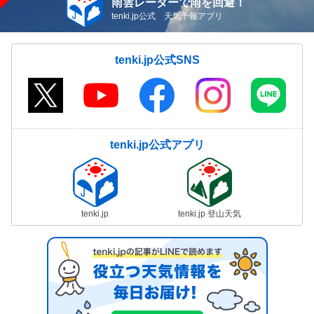
雨雲レーダーで雨を回避！
tenki.jp公式 天気予報アプリ
tenki.jp公式SNS
tenki.jp公式アプリ
tenki.jp
tenki.jp 登山天気