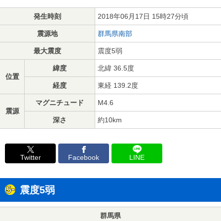
発生時刻
2018年06月17日 15時27分頃
震源地
群馬県南部
最大震度
震度5弱
緯度
北緯 36.5度
位置
経度
東経 139.2度
マグニチュード
M4.6
震源
深さ
約10km
Twitter
Facebook
LINE
震度5弱
群馬県