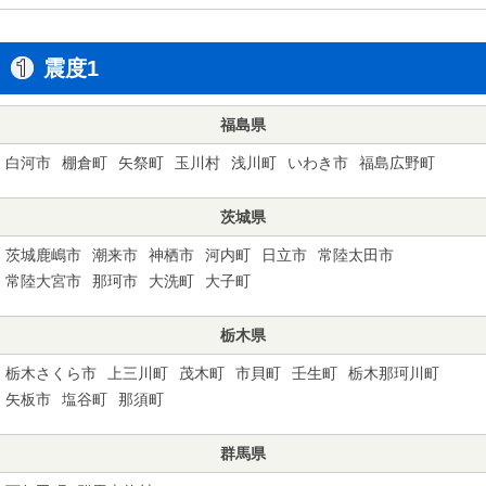
震度1
福島県
白河市
棚倉町
矢祭町
玉川村
浅川町
いわき市
福島広野町
茨城県
茨城鹿嶋市
潮来市
神栖市
河内町
日立市
常陸太田市
常陸大宮市
那珂市
大洗町
大子町
栃木県
栃木さくら市
上三川町
茂木町
市貝町
壬生町
栃木那珂川町
矢板市
塩谷町
那須町
群馬県