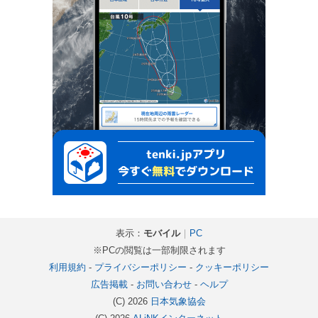
表示：
モバイル
｜
PC
※PCの閲覧は一部制限されます
利用規約
-
プライバシーポリシー
-
クッキーポリシー
広告掲載
-
お問い合わせ
-
ヘルプ
(C) 2026
日本気象協会