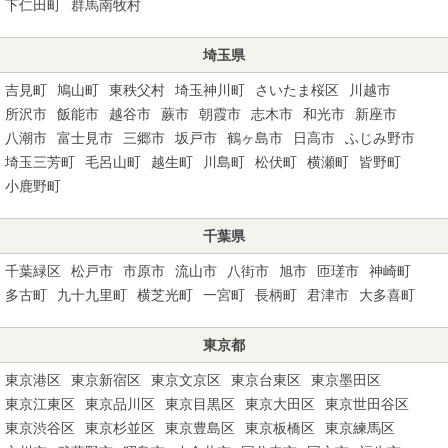
下仁田町
群馬南牧村
埼玉県
吉見町
鳩山町
東秩父村
埼玉神川町
さいたま桜区
川越市
所沢市
飯能市
越谷市
蕨市
朝霞市
志木市
和光市
新座市
八潮市
富士見市
三郷市
坂戸市
鶴ヶ島市
日高市
ふじみ野市
埼玉三芳町
毛呂山町
越生町
川島町
松伏町
横瀬町
皆野町
小鹿野町
千葉県
千葉緑区
松戸市
市原市
流山市
八街市
旭市
匝瑳市
神崎町
多古町
九十九里町
横芝光町
一宮町
長柄町
君津市
大多喜町
東京都
東京港区
東京新宿区
東京文京区
東京台東区
東京墨田区
東京江東区
東京品川区
東京目黒区
東京大田区
東京世田谷区
東京渋谷区
東京杉並区
東京豊島区
東京板橋区
東京練馬区