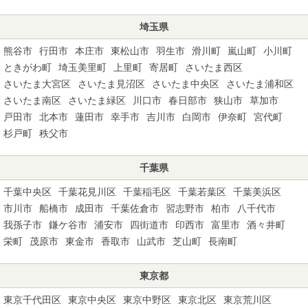
埼玉県
熊谷市
行田市
本庄市
東松山市
羽生市
滑川町
嵐山町
小川町
ときがわ町
埼玉美里町
上里町
寄居町
さいたま西区
さいたま大宮区
さいたま見沼区
さいたま中央区
さいたま浦和区
さいたま南区
さいたま緑区
川口市
春日部市
狭山市
草加市
戸田市
北本市
蓮田市
幸手市
吉川市
白岡市
伊奈町
宮代町
杉戸町
秩父市
千葉県
千葉中央区
千葉花見川区
千葉稲毛区
千葉若葉区
千葉美浜区
市川市
船橋市
成田市
千葉佐倉市
習志野市
柏市
八千代市
我孫子市
鎌ケ谷市
浦安市
四街道市
印西市
富里市
酒々井町
栄町
茂原市
東金市
香取市
山武市
芝山町
長南町
東京都
東京千代田区
東京中央区
東京中野区
東京北区
東京荒川区