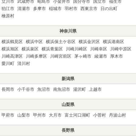
立川市
武蔵野市
昭島市
小金井市
国分寺市
国立市
福生市
狛江市
清瀬市
多摩市
稲城市
羽村市
西東京市
日の出町
檜原村
神奈川県
横浜鶴見区
横浜中区
横浜保土ケ谷区
横浜金沢区
横浜港南区
横浜旭区
横浜泉区
横浜青葉区
川崎川崎区
川崎幸区
川崎中原区
川崎高津区
川崎多摩区
川崎宮前区
茅ヶ崎市
綾瀬市
厚木市
愛川町
清川村
新潟県
長岡市
小千谷市
魚沼市
南魚沼市
湯沢町
上越市
山梨県
甲府市
山梨市
甲州市
大月市
富士河口湖町
小菅村
丹波山村
長野県