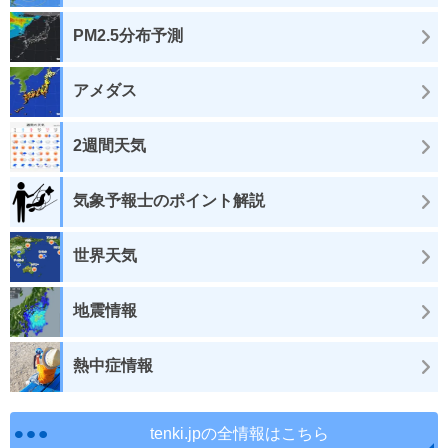
PM2.5分布予測
アメダス
2週間天気
気象予報士のポイント解説
世界天気
地震情報
熱中症情報
tenki.jpの全情報はこちら