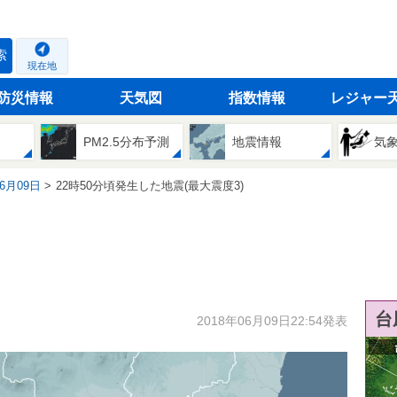
索
現在地
防災情報
天気図
指数情報
レジャー
PM2.5分布予測
地震情報
気
06月09日
22時50分頃発生した地震(最大震度3)
台
2018年06月09日22:54発表