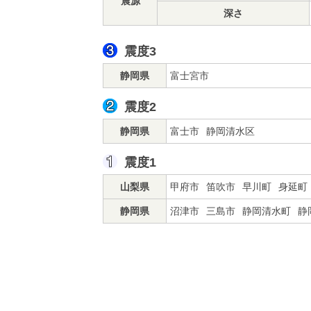
震源
深さ
震度3
静岡県
富士宮市
震度2
静岡県
富士市
静岡清水区
震度1
山梨県
甲府市
笛吹市
早川町
身延町
静岡県
沼津市
三島市
静岡清水町
静