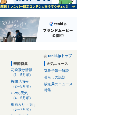
tenki.jpトップ
季節特集
天気ニュース
花粉飛散情報
気象予報士解説
(1～5月頃)
暮らしの話題
桜開花情報
放送局のニュース
(2～5月頃)
特集
GWの天気
(4～5月頃)
梅雨入り・明け
(5～7月頃)