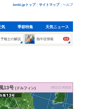
tenki.jpトップ
｜
サイトマップ
｜
ヘルプ
天気
季節特集
天気ニュース
象予報士の解説
熱中症情報
注目
風13号
(ドルフィン)
08日22:00現在