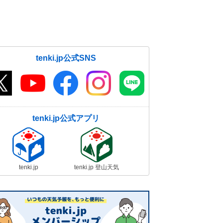
tenki.jp公式SNS
tenki.jp公式アプリ
tenki.jp
tenki.jp 登山天気