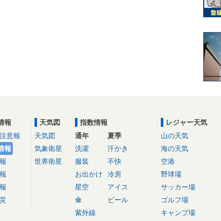
情報
天気図
指数情報
レジャー天気
注意報
天気図
通年
夏季
山の天気
情報
気象衛星
洗濯
汗かき
海の天気
報
世界衛星
服装
不快
空港
報
お出かけ
冷房
野球場
報
星空
アイス
サッカー場
災
傘
ビール
ゴルフ場
紫外線
キャンプ場