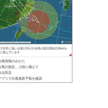
で非常に強い台風13号が久米島の西北西約230kmを
に進んでいます
台風情報のみかた
台風の接近、上陸に備えて
知る防災
アプリで台風進路予報を確認