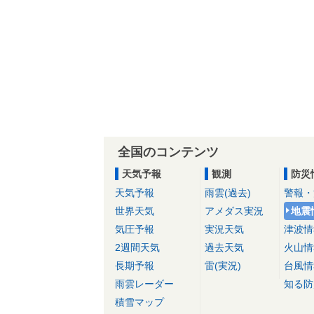
全国のコンテンツ
天気予報
観測
防災
天気予報
雨雲(過去)
警報・
世界天気
アメダス実況
地震
気圧予報
実況天気
津波情
2週間天気
過去天気
火山情
長期予報
雷(実況)
台風情
雨雲レーダー
知る防
積雪マップ