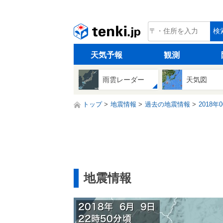
tenki.jp
検
天気予報
観測
雨雲レーダー
天気図
トップ
地震情報
過去の地震情報
2018年
地震情報