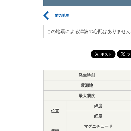
前の地震
この地震による津波の心配はありません
発生時刻
震源地
最大震度
緯度
位置
経度
マグニチュード