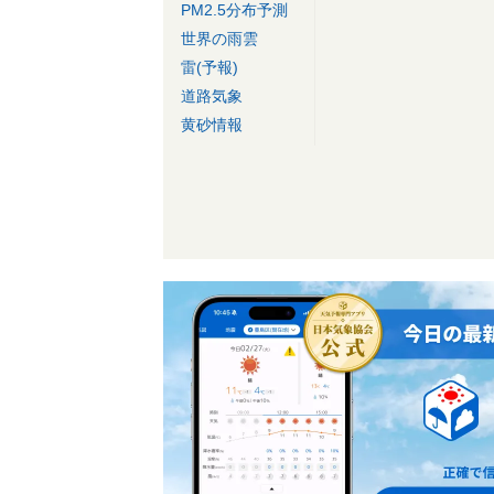
PM2.5分布予測
世界の雨雲
雷(予報)
道路気象
黄砂情報