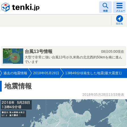
tenki.jp
検索
メニュー
現在地
台風13号情報
08日05:00現在
大型で非常に強い台風13号が久米島の北北西約50kmを南に進ん
でいます
過去の地震情報
2018年05月28日
13時49分頃発生した地震(最大震度1)
地震情報
2018年05月28日13:53発表