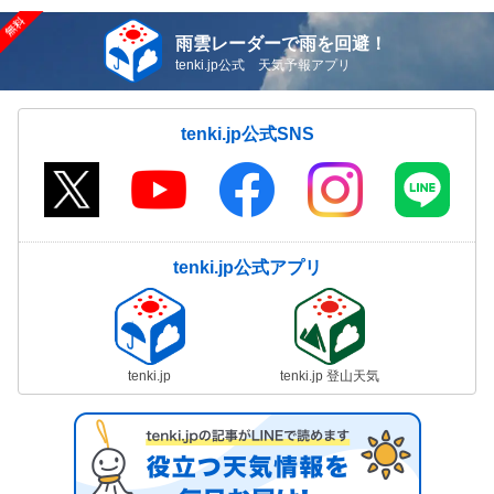
雨雲レーダーで雨を回避！
tenki.jp公式 天気予報アプリ
tenki.jp公式SNS
tenki.jp公式アプリ
tenki.jp
tenki.jp 登山天気