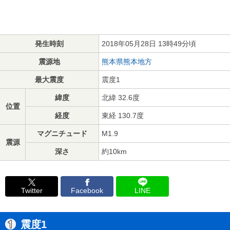
発生時刻
2018年05月28日 13時49分頃
震源地
熊本県熊本地方
最大震度
震度1
緯度
北緯 32.6度
位置
経度
東経 130.7度
マグニチュード
M1.9
震源
深さ
約10km
Twitter
Facebook
LINE
震度1