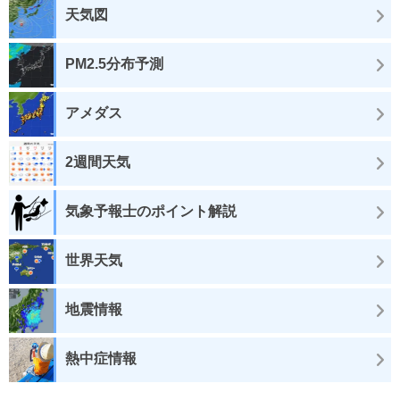
天気図
PM2.5分布予測
アメダス
2週間天気
気象予報士のポイント解説
世界天気
地震情報
熱中症情報