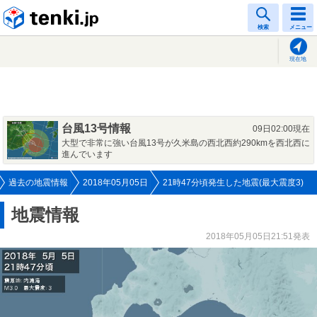
tenki.jp
検索
メニュー
現在地
台風13号情報
09日02:00現在
大型で非常に強い台風13号が久米島の西北西約290kmを西北西に
進んでいます
過去の地震情報
2018年05月05日
21時47分頃発生した地震(最大震度3)
地震情報
2018年05月05日21:51発表