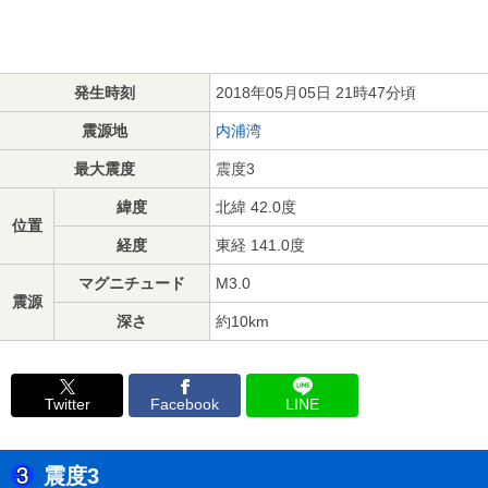
発生時刻
2018年05月05日 21時47分頃
震源地
内浦湾
最大震度
震度3
緯度
北緯 42.0度
位置
経度
東経 141.0度
マグニチュード
M3.0
震源
深さ
約10km
Twitter
Facebook
LINE
震度3