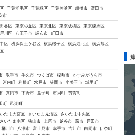
区
千葉稲毛区
千葉緑区
千葉美浜区
船橋市
野田市
安市
田谷区
東京杉並区
東京北区
東京板橋区
東京練馬区
戸川区
八王子市
調布市
町田市
中区
横浜保土ケ谷区
横浜磯子区
横浜港北区
横浜旭区
区
市
取手市
牛久市
つくば市
稲敷市
かすみがうら市
河内町
利根町
水戸市
笠間市
小美玉市
城里町
市
真岡市
下野市
益子町
市貝町
芳賀町
田町
邑楽町
いたま大宮区
さいたま見沼区
さいたま中央区
さいたま南区
狭山市
上尾市
越谷市
蕨市
戸田市
桶川市
八潮市
富士見市
幸手市
吉川市
白岡市
伊奈町