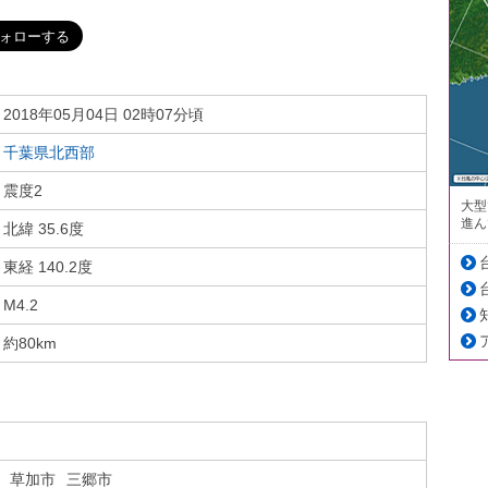
2018年05月04日 02時07分頃
千葉県北西部
震度2
大型
進ん
北緯 35.6度
東経 140.2度
M4.2
約80km
草加市
三郷市