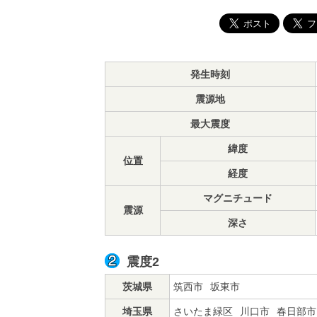
発生時刻
震源地
最大震度
緯度
位置
経度
マグニチュード
震源
深さ
震度2
茨城県
筑西市
坂東市
埼玉県
さいたま緑区
川口市
春日部市