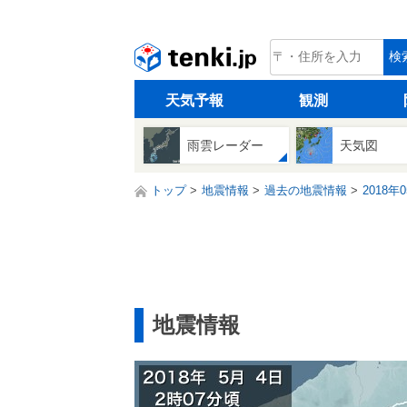
tenki.jp
検
天気予報
観測
雨雲レーダー
天気図
トップ
地震情報
過去の地震情報
2018年
地震情報