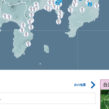
台
次の地震
。