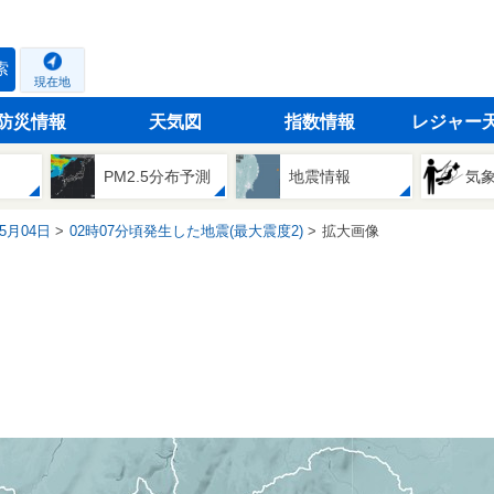
索
現在地
防災情報
天気図
指数情報
レジャー
PM2.5分布予測
地震情報
気
05月04日
02時07分頃発生した地震(最大震度2)
拡大画像