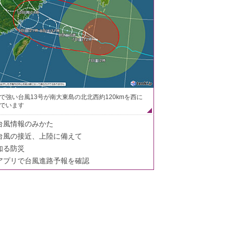
で強い台風13号が南大東島の北北西約120kmを西に
でいます
台風情報のみかた
台風の接近、上陸に備えて
知る防災
アプリで台風進路予報を確認