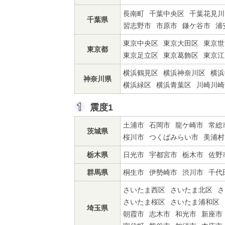
長南町
千葉中央区
千葉花見川
千葉県
習志野市
市原市
鎌ケ谷市
浦
東京中央区
東京大田区
東京世
東京都
東京足立区
東京葛飾区
東京江
横浜鶴見区
横浜神奈川区
横浜
神奈川県
横浜緑区
横浜青葉区
川崎川崎
震度1
土浦市
石岡市
龍ケ崎市
常総
茨城県
桜川市
つくばみらい市
美浦村
栃木県
日光市
宇都宮市
栃木市
佐野
群馬県
桐生市
伊勢崎市
渋川市
千代
さいたま西区
さいたま北区
さ
さいたま桜区
さいたま浦和区
埼玉県
朝霞市
志木市
和光市
新座市