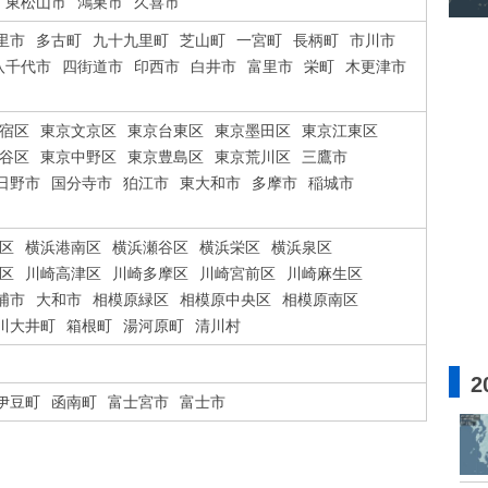
東松山市
鴻巣市
久喜市
里市
多古町
九十九里町
芝山町
一宮町
長柄町
市川市
八千代市
四街道市
印西市
白井市
富里市
栄町
木更津市
宿区
東京文京区
東京台東区
東京墨田区
東京江東区
谷区
東京中野区
東京豊島区
東京荒川区
三鷹市
日野市
国分寺市
狛江市
東大和市
多摩市
稲城市
区
横浜港南区
横浜瀬谷区
横浜栄区
横浜泉区
区
川崎高津区
川崎多摩区
川崎宮前区
川崎麻生区
浦市
大和市
相模原緑区
相模原中央区
相模原南区
川大井町
箱根町
湯河原町
清川村
2
伊豆町
函南町
富士宮市
富士市