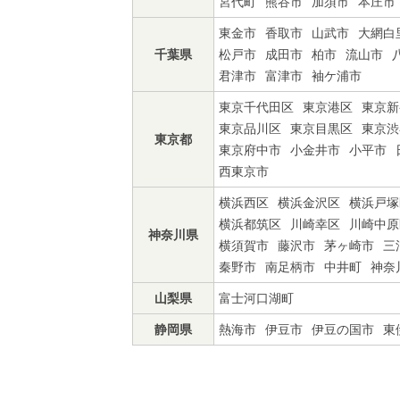
宮代町
熊谷市
加須市
本庄市
東金市
香取市
山武市
大網白
千葉県
松戸市
成田市
柏市
流山市
君津市
富津市
袖ケ浦市
東京千代田区
東京港区
東京新
東京品川区
東京目黒区
東京渋
東京都
東京府中市
小金井市
小平市
西東京市
横浜西区
横浜金沢区
横浜戸塚
横浜都筑区
川崎幸区
川崎中原
神奈川県
横須賀市
藤沢市
茅ヶ崎市
三
秦野市
南足柄市
中井町
神奈
山梨県
富士河口湖町
静岡県
熱海市
伊豆市
伊豆の国市
東