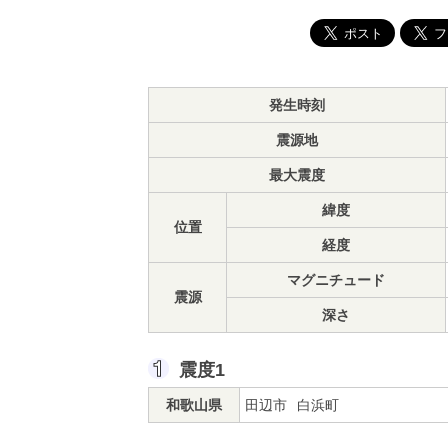
発生時刻
震源地
最大震度
緯度
位置
経度
マグニチュード
震源
深さ
震度1
和歌山県
田辺市
白浜町