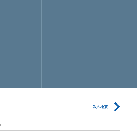
次の地震
。