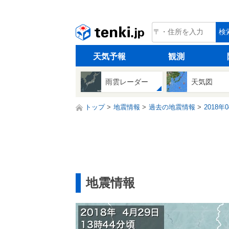
tenki.jp
検
天気予報
観測
雨雲レーダー
天気図
トップ
地震情報
過去の地震情報
2018年
地震情報