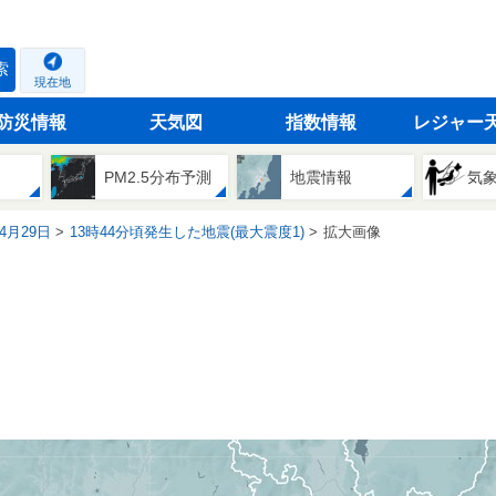
索
現在地
防災情報
天気図
指数情報
レジャー
PM2.5分布予測
地震情報
気
04月29日
13時44分頃発生した地震(最大震度1)
拡大画像