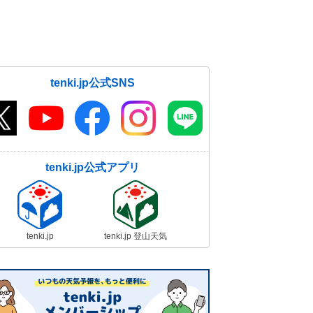
tenki.jp公式SNS
tenki.jp公式アプリ
tenki.jp
tenki.jp 登山天気