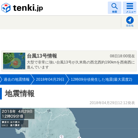
tenki.jp
検索
メニュー
現在地
台風13号情報
08日18:00現在
大型で非常に強い台風13号が久米島の西北西約190kmを西南西に
進んでいます
過去の地震情報
2018年04月29日
12時09分頃発生した地震(最大震度2)
地震情報
2018年04月29日12:12発表