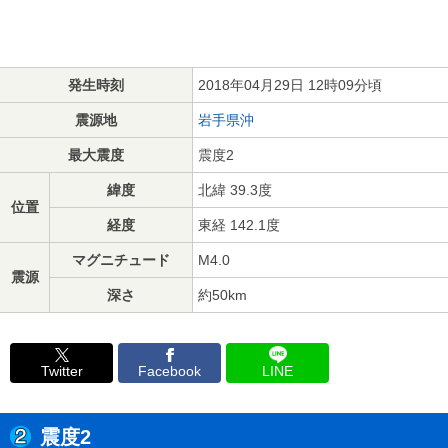
発生時刻
2018年04月29日 12時09分頃
震源地
岩手県沖
最大震度
震度2
緯度
北緯 39.3度
位置
経度
東経 142.1度
マグニチュード
M4.0
震源
深さ
約50km
Twitter
Facebook
LINE
震度2