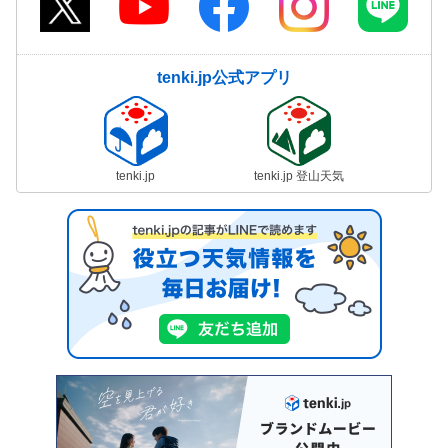
tenki.jp公式アプリ
tenki.jp
tenki.jp 登山天気