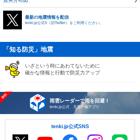
震央分布図
最新の地震情報を配信
tenki.jp公式X（旧Twitter）をご利用ください。
「知る防災」地震
いざという時にあわてないために
確かな情報と行動で防災力アップ
雨雲レーダーで雨を回避！
tenki.jp公式 天気予報アプリ
tenki.jp公式SNS