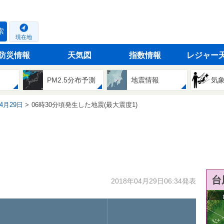
索
現在地
防災情報
天気図
指数情報
レジャー
PM2.5分布予測
地震情報
気
04月29日
06時30分頃発生した地震(最大震度1)
台
2018年04月29日06:34発表