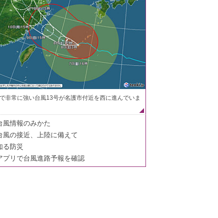
で非常に強い台風13号が名護市付近を西に進んでいま
台風情報のみかた
台風の接近、上陸に備えて
知る防災
アプリで台風進路予報を確認