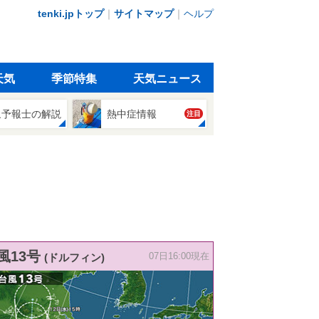
tenki.jpトップ
｜
サイトマップ
｜
ヘルプ
天気
季節特集
天気ニュース
象予報士の解説
熱中症情報
注目
風13号
(ドルフィン)
07日16:00現在