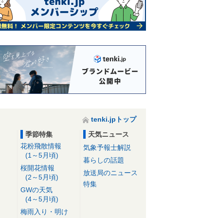
tenki.jpトップ
季節特集
天気ニュース
花粉飛散情報
気象予報士解説
(1～5月頃)
暮らしの話題
桜開花情報
放送局のニュース
(2～5月頃)
特集
GWの天気
(4～5月頃)
梅雨入り・明け