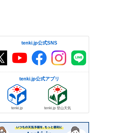
tenki.jp公式SNS
tenki.jp公式アプリ
tenki.jp
tenki.jp 登山天気