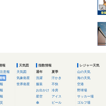
情報
天気図
指数情報
レジャー天気
注意報
天気図
通年
夏季
山の天気
情報
気象衛星
洗濯
汗かき
海の天気
報
世界衛星
服装
不快
空港
報
お出かけ
冷房
野球場
報
星空
アイス
サッカー場
災
傘
ビール
ゴルフ場