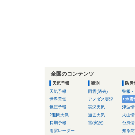
全国のコンテンツ
天気予報
観測
防災
天気予報
雨雲(過去)
警報・
世界天気
アメダス実況
地震
気圧予報
実況天気
津波情
2週間天気
過去天気
火山情
長期予報
雷(実況)
台風情
雨雲レーダー
知る防