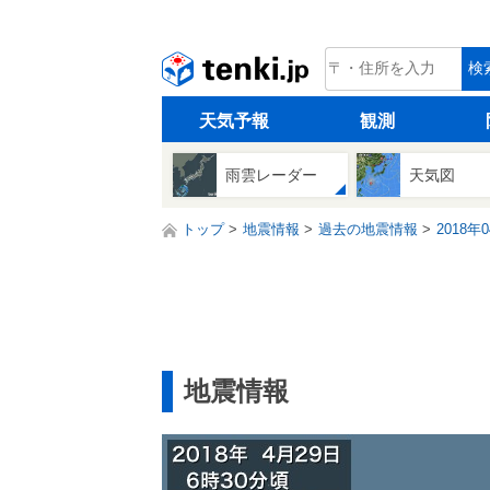
tenki.jp
検
天気予報
観測
雨雲レーダー
天気図
トップ
地震情報
過去の地震情報
2018年
地震情報