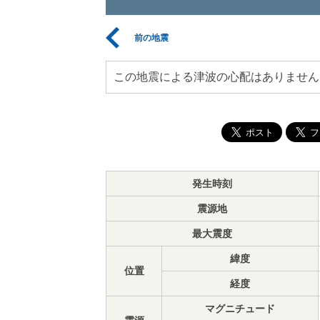
前の地震
この地震による津波の心配はありません
発生時刻
震源地
最大震度
緯度
位置
経度
マグニチュード