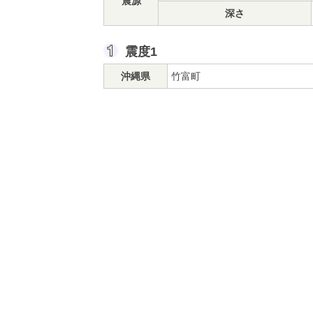
震源
深さ
震度1
沖縄県
竹富町