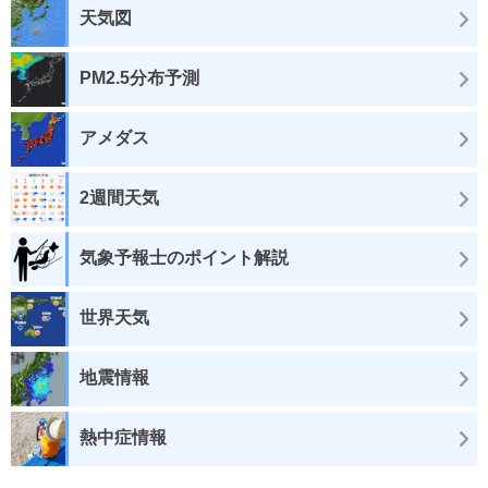
天気図
PM2.5分布予測
アメダス
2週間天気
気象予報士のポイント解説
世界天気
地震情報
熱中症情報