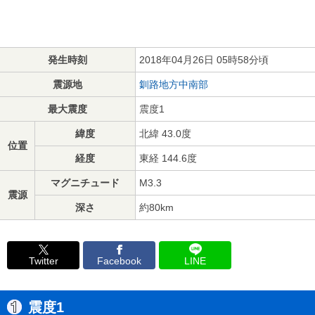
発生時刻
2018年04月26日 05時58分頃
震源地
釧路地方中南部
最大震度
震度1
緯度
北緯 43.0度
位置
経度
東経 144.6度
マグニチュード
M3.3
震源
深さ
約80km
Twitter
Facebook
LINE
震度1