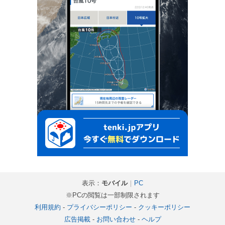
表示：
モバイル
｜
PC
※PCの閲覧は一部制限されます
利用規約
-
プライバシーポリシー
-
クッキーポリシー
広告掲載
-
お問い合わせ
-
ヘルプ