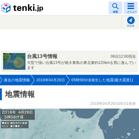
tenki.jp
検索
メニュー
現在地
台風13号情報
06日12:00現在
大型で強い台風13号が南大東島の東北東約220kmを西に進んでい
ます
過去の地震情報
2018年04月26日
05時58分頃発生した地震(最大震度1)
地震情報
2018年04月26日06:01発表