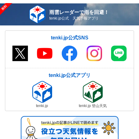
雨雲レーダーで雨を回避！
tenki.jp公式 天気予報アプリ
tenki.jp公式SNS
tenki.jp公式アプリ
tenki.jp
tenki.jp 登山天気