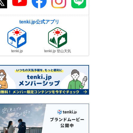
tenki.jp公式アプリ
tenki.jp
tenki.jp 登山天気