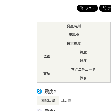
発生時刻
震源地
最大震度
緯度
位置
経度
マグニチュード
震源
深さ
震度2
和歌山県
田辺市