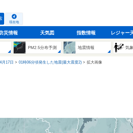
索
現在地
防災情報
天気図
指数情報
レジャー
PM2.5分布予測
地震情報
気
04月17日
01時06分頃発生した地震(最大震度2)
拡大画像