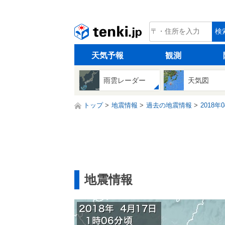
tenki.jp
検
天気予報
観測
雨雲レーダー
天気図
トップ
地震情報
過去の地震情報
2018年
地震情報