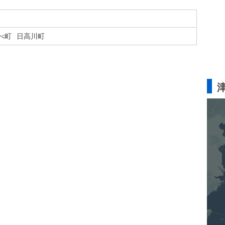
べ町
日高川町