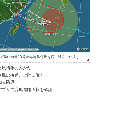
で強い台風13号が与論島付近を西に進んでいます
台風情報のみかた
台風の接近、上陸に備えて
知る防災
アプリで台風進路予報を確認