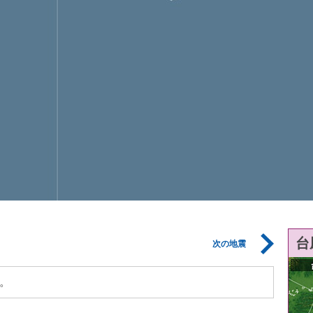
台
次の地震
。