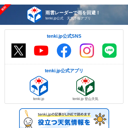
雨雲レーダーで雨を回避！
tenki.jp公式 天気予報アプリ
tenki.jp公式SNS
tenki.jp公式アプリ
tenki.jp
tenki.jp 登山天気