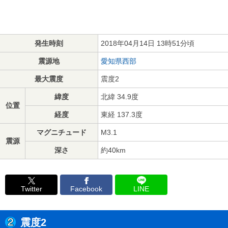
発生時刻
2018年04月14日 13時51分頃
震源地
愛知県西部
最大震度
震度2
緯度
北緯 34.9度
位置
経度
東経 137.3度
マグニチュード
M3.1
震源
深さ
約40km
Twitter
Facebook
LINE
震度2