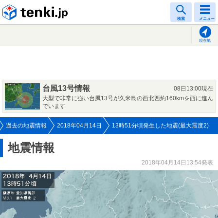
tenki.jp
検索
メニュー
現在地
台風13号情報
08日13:00現在
大型で非常に強い台風13号が久米島の西北西約160kmを西に進ん
でいます
過去の地震情報
2018年04月14日
13時51分頃発生した地震(最大震度2)
地震情報
2018年04月14日13:54発表