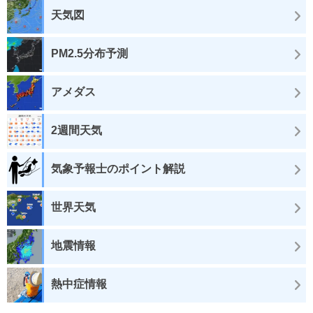
天気図
PM2.5分布予測
アメダス
2週間天気
気象予報士のポイント解説
世界天気
地震情報
熱中症情報