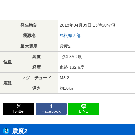
発生時刻
2018年04月09日 13時50分頃
震源地
島根県西部
最大震度
震度2
緯度
北緯 35.2度
位置
経度
東経 132.6度
マグニチュード
M3.2
震源
深さ
約10km
Twitter
Facebook
LINE
震度2