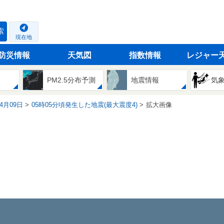
索
現在地
防災情報
天気図
指数情報
レジャー
PM2.5分布予測
地震情報
気
04月09日
05時05分頃発生した地震(最大震度4)
拡大画像