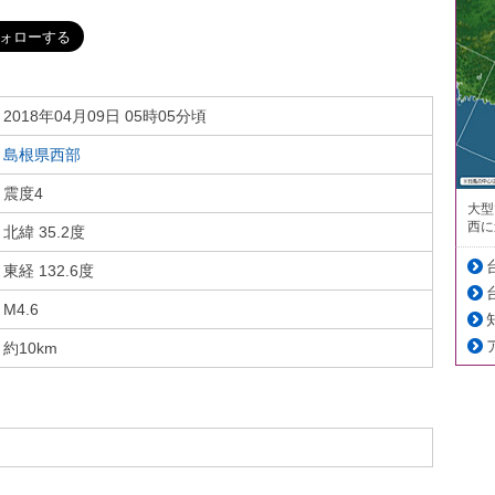
2018年04月09日 05時05分頃
島根県西部
震度4
大型
西に
北緯 35.2度
東経 132.6度
M4.6
約10km