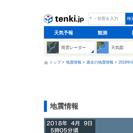
tenki.jp
検
天気予報
観測
雨雲レーダー
天気図
トップ
地震情報
過去の地震情報
2018年
地震情報