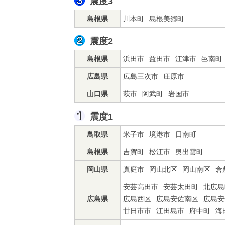
震度3
島根県
川本町
島根美郷町
震度2
島根県
浜田市
益田市
江津市
邑南町
広島県
広島三次市
庄原市
山口県
萩市
阿武町
岩国市
震度1
鳥取県
米子市
境港市
日南町
島根県
吉賀町
松江市
奥出雲町
岡山県
真庭市
岡山北区
岡山南区
倉
安芸高田市
安芸太田町
北広島
広島県
広島西区
広島安佐南区
広島安
廿日市市
江田島市
府中町
海