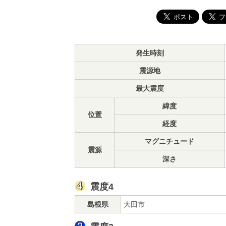
発生時刻
震源地
最大震度
緯度
位置
経度
マグニチュード
震源
深さ
震度4
島根県
大田市