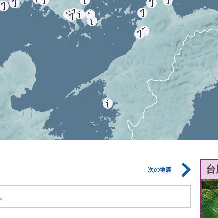
台
次の地震
。