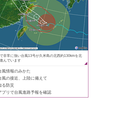
で非常に強い台風13号が久米島の北西約130kmを北
進んでいます
台風情報のみかた
台風の接近、上陸に備えて
知る防災
アプリで台風進路予報を確認