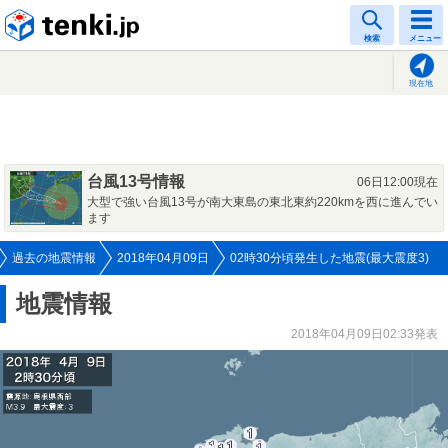
tenki.jp
検索
メニュー
現在地
台風13号情報
06日12:00現在
大型で強い台風13号が南大東島の東北東約220kmを西に進んでい
ます
過去の地震情報
2018年04月09日
02時30分頃発生した地震(最大震度3)
地震情報
2018年04月09日02:33発表