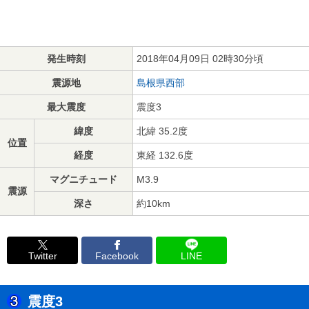
発生時刻
2018年04月09日 02時30分頃
震源地
島根県西部
最大震度
震度3
緯度
北緯 35.2度
位置
経度
東経 132.6度
マグニチュード
M3.9
震源
深さ
約10km
Twitter
Facebook
LINE
震度3