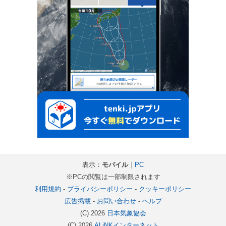
表示：
モバイル
｜
PC
※PCの閲覧は一部制限されます
利用規約
-
プライバシーポリシー
-
クッキーポリシー
広告掲載
-
お問い合わせ
-
ヘルプ
(C) 2026
日本気象協会
(C) 2026
ALiNKインターネット