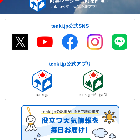
雨雲レーダーで雨を回避！
tenki.jp公式 天気予報アプリ
tenki.jp公式SNS
tenki.jp公式アプリ
tenki.jp
tenki.jp 登山天気