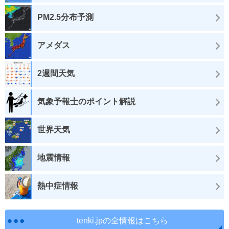
PM2.5分布予測
アメダス
2週間天気
気象予報士のポイント解説
世界天気
地震情報
熱中症情報
tenki.jpの全情報はこちら