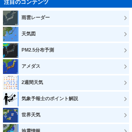
注目のコンテンツ
雨雲レーダー
天気図
PM2.5分布予測
アメダス
2週間天気
気象予報士のポイント解説
世界天気
地震情報