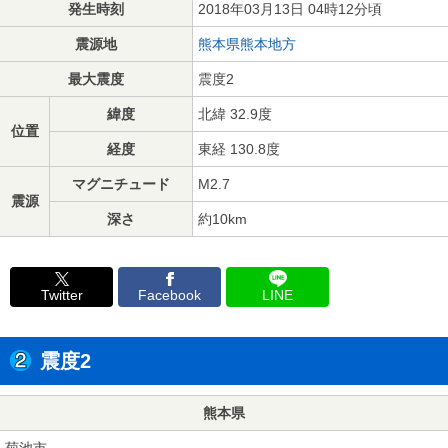
発生時刻
2018年03月13日 04時12分頃
震源地
熊本県熊本地方
最大震度
震度2
緯度
北緯 32.9度
位置
経度
東経 130.8度
マグニチュード
M2.7
震源
深さ
約10km
Twitter
Facebook
LINE
震度2
熊本県
菊池市