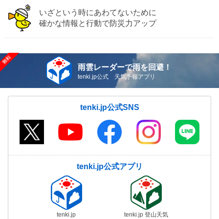
いざという時にあわてないために
確かな情報と行動で防災力アップ
雨雲レーダーで雨を回避！
tenki.jp公式 天気予報アプリ
tenki.jp公式SNS
tenki.jp公式アプリ
tenki.jp
tenki.jp 登山天気