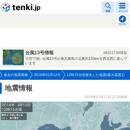
tenki.jp
検索
メニュー
現在地
台風13号情報
06日17:00現在
大型で強い台風13号が南大東島の北東約130kmを西北西に進んで
います
過去の地震情報
2018年03月12日
12時15分頃発生した地震(最大震度1)
地震情報
2018年03月12日12:18発表