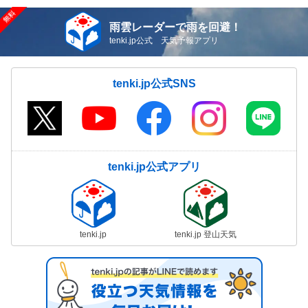
雨雲レーダーで雨を回避！
tenki.jp公式 天気予報アプリ
tenki.jp公式SNS
tenki.jp公式アプリ
tenki.jp
tenki.jp 登山天気