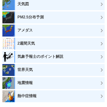
天気図
PM2.5分布予測
アメダス
2週間天気
気象予報士のポイント解説
世界天気
地震情報
熱中症情報