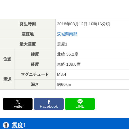
発生時刻
2018年03月12日 10時16分頃
震源地
茨城県南部
最大震度
震度1
緯度
北緯 36.2度
位置
経度
東経 139.8度
マグニチュード
M3.4
震源
深さ
約60km
Twitter
Facebook
LINE
震度1