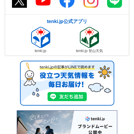
tenki.jp公式アプリ
tenki.jp
tenki.jp 登山天気