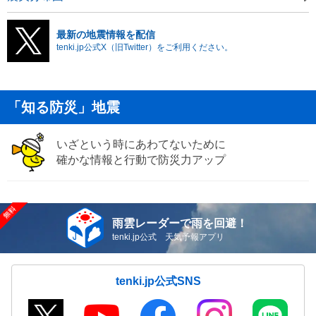
最新の地震情報を配信
tenki.jp公式X（旧Twitter）をご利用ください。
「知る防災」地震
いざという時にあわてないために
確かな情報と行動で防災力アップ
雨雲レーダーで雨を回避！
tenki.jp公式 天気予報アプリ
tenki.jp公式SNS