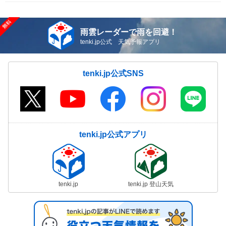
雨雲レーダーで雨を回避！
tenki.jp公式 天気予報アプリ
tenki.jp公式SNS
tenki.jp公式アプリ
tenki.jp
tenki.jp 登山天気