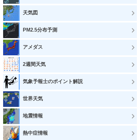
天気図
PM2.5分布予測
アメダス
2週間天気
気象予報士のポイント解説
世界天気
地震情報
熱中症情報