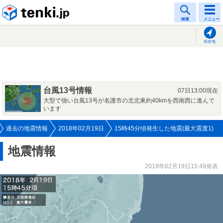
tenki.jp
検索
メニュー
現在地
台風13号情報
07日13:00現在
大型で強い台風13号が名護市の北北東約40kmを西南西に進んで
います
過去の地震情報
2018年02月19日
15時45分頃発生した地震(最大震度1)
地震情報
2018年02月19日15:49発表