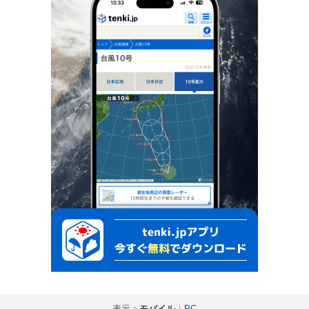
表示：
モバイル
｜
PC