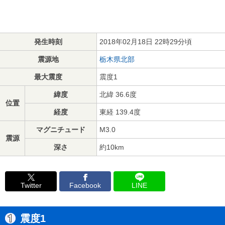
発生時刻
2018年02月18日 22時29分頃
震源地
栃木県北部
最大震度
震度1
緯度
北緯 36.6度
位置
経度
東経 139.4度
マグニチュード
M3.0
震源
深さ
約10km
Twitter
Facebook
LINE
震度1