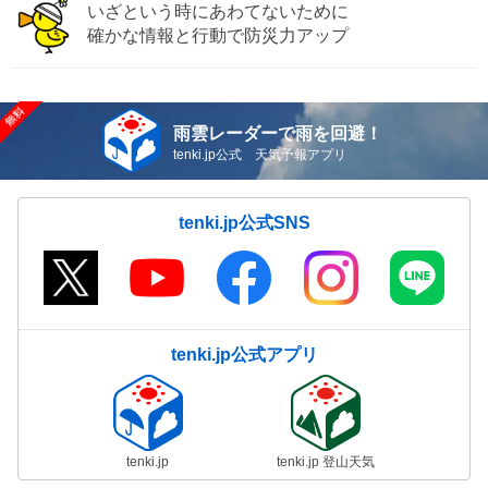
いざという時にあわてないために
確かな情報と行動で防災力アップ
雨雲レーダーで雨を回避！
tenki.jp公式 天気予報アプリ
tenki.jp公式SNS
tenki.jp公式アプリ
tenki.jp
tenki.jp 登山天気