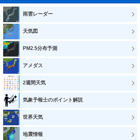
雨雲レーダー
天気図
PM2.5分布予測
アメダス
2週間天気
気象予報士のポイント解説
世界天気
地震情報