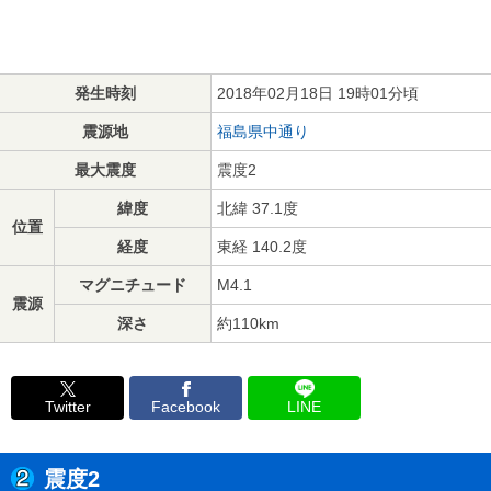
発生時刻
2018年02月18日 19時01分頃
震源地
福島県中通り
最大震度
震度2
緯度
北緯 37.1度
位置
経度
東経 140.2度
マグニチュード
M4.1
震源
深さ
約110km
Twitter
Facebook
LINE
震度2