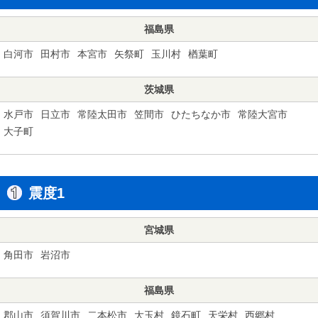
福島県
白河市
田村市
本宮市
矢祭町
玉川村
楢葉町
茨城県
水戸市
日立市
常陸太田市
笠間市
ひたちなか市
常陸大宮市
大子町
震度1
宮城県
角田市
岩沼市
福島県
郡山市
須賀川市
二本松市
大玉村
鏡石町
天栄村
西郷村