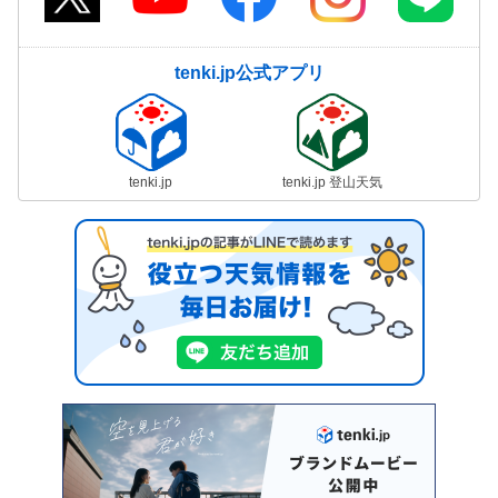
tenki.jp公式アプリ
tenki.jp
tenki.jp 登山天気