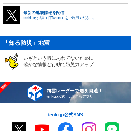
最新の地震情報を配信
tenki.jp公式X（旧Twitter）をご利用ください。
「知る防災」地震
いざという時にあわてないために
確かな情報と行動で防災力アップ
雨雲レーダーで雨を回避！
tenki.jp公式 天気予報アプリ
tenki.jp公式SNS