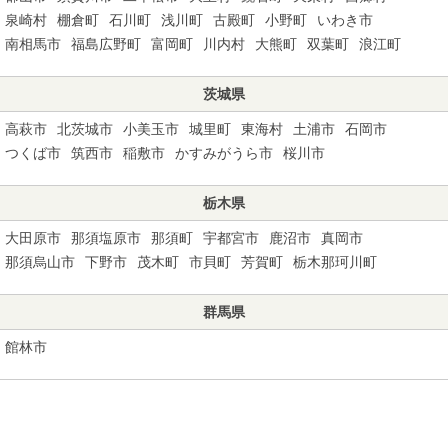
泉崎村
棚倉町
石川町
浅川町
古殿町
小野町
いわき市
南相馬市
福島広野町
富岡町
川内村
大熊町
双葉町
浪江町
茨城県
高萩市
北茨城市
小美玉市
城里町
東海村
土浦市
石岡市
つくば市
筑西市
稲敷市
かすみがうら市
桜川市
栃木県
大田原市
那須塩原市
那須町
宇都宮市
鹿沼市
真岡市
那須烏山市
下野市
茂木町
市貝町
芳賀町
栃木那珂川町
群馬県
館林市