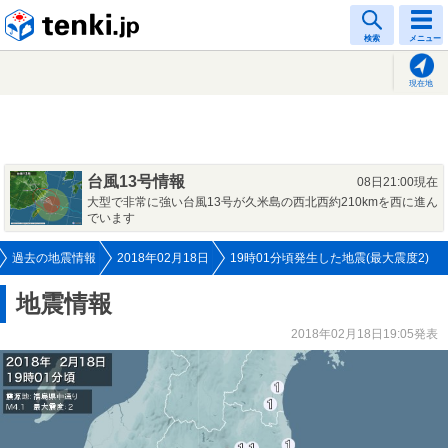
tenki.jp
検索
メニュー
現在地
台風13号情報
08日21:00現在
大型で非常に強い台風13号が久米島の西北西約210kmを西に進ん
でいます
過去の地震情報
2018年02月18日
19時01分頃発生した地震(最大震度2)
地震情報
2018年02月18日19:05発表