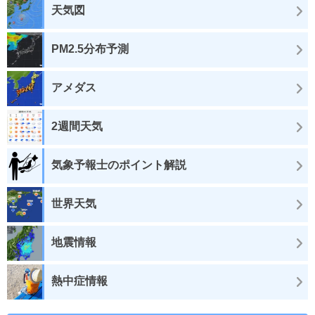
天気図
PM2.5分布予測
アメダス
2週間天気
気象予報士のポイント解説
世界天気
地震情報
熱中症情報