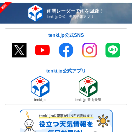
雨雲レーダーで雨を回避！
tenki.jp公式 天気予報アプリ
tenki.jp公式SNS
tenki.jp公式アプリ
tenki.jp
tenki.jp 登山天気