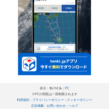
表示：
モバイル
｜
PC
※PCの閲覧は一部制限されます
利用規約
-
プライバシーポリシー
-
クッキーポリシー
広告掲載
-
お問い合わせ
-
ヘルプ