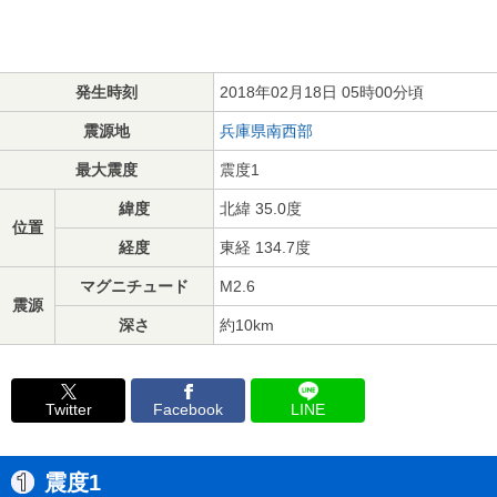
発生時刻
2018年02月18日 05時00分頃
震源地
兵庫県南西部
最大震度
震度1
緯度
北緯 35.0度
位置
経度
東経 134.7度
マグニチュード
M2.6
震源
深さ
約10km
Twitter
Facebook
LINE
震度1