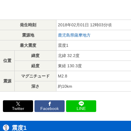
発生時刻
2018年02月01日 12時03分頃
震源地
鹿児島県薩摩地方
最大震度
震度1
緯度
北緯 32.2度
位置
経度
東経 130.3度
マグニチュード
M2.8
震源
深さ
約10km
Twitter
Facebook
LINE
震度1