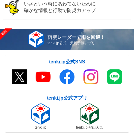
いざという時にあわてないために
確かな情報と行動で防災力アップ
雨雲レーダーで雨を回避！
tenki.jp公式 天気予報アプリ
tenki.jp公式SNS
tenki.jp公式アプリ
tenki.jp
tenki.jp 登山天気