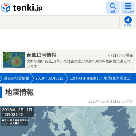
tenki.jp
検索
メニュー
現在地
台風13号情報
07日13:00現在
大型で強い台風13号が名護市の北北東約40kmを西南西に進んで
います
過去の地震情報
2018年02月01日
12時03分頃発生した地震(最大震度1)
地震情報
2018年02月01日12:06発表