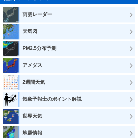
雨雲レーダー
天気図
PM2.5分布予測
アメダス
2週間天気
気象予報士のポイント解説
世界天気
地震情報