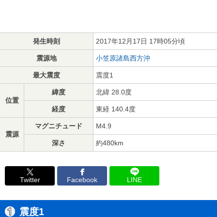
発生時刻
2017年12月17日 17時05分頃
震源地
小笠原諸島西方沖
最大震度
震度1
緯度
北緯 28.0度
位置
経度
東経 140.4度
マグニチュード
M4.9
震源
深さ
約480km
Twitter
Facebook
LINE
震度1