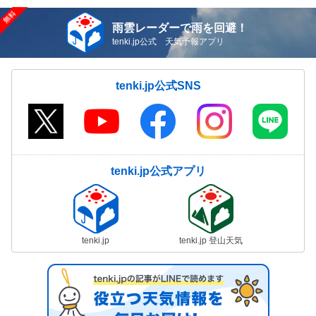
雨雲レーダーで雨を回避！
tenki.jp公式 天気予報アプリ
tenki.jp公式SNS
tenki.jp公式アプリ
tenki.jp
tenki.jp 登山天気