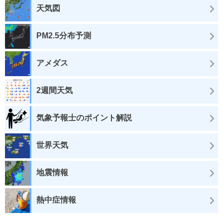
天気図
PM2.5分布予測
アメダス
2週間天気
気象予報士のポイント解説
世界天気
地震情報
熱中症情報