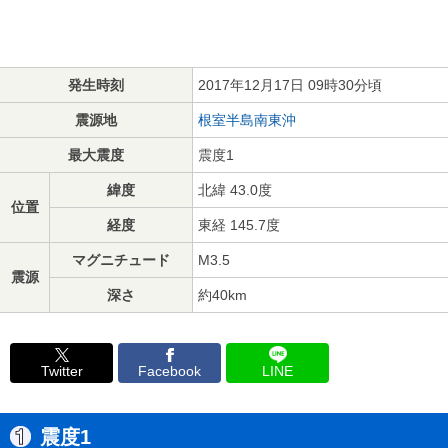
発生時刻
2017年12月17日 09時30分頃
震源地
根室半島南東沖
最大震度
震度1
緯度
北緯 43.0度
位置
経度
東経 145.7度
マグニチュード
M3.5
震源
深さ
約40km
Twitter
Facebook
LINE
震度1