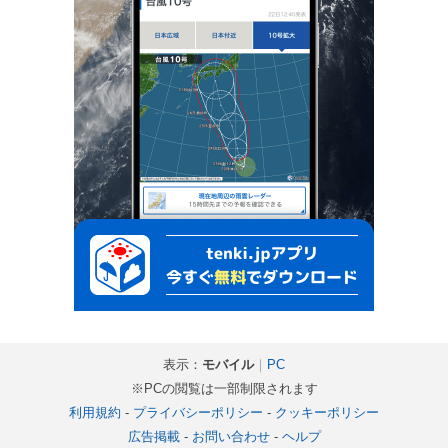
表示：
モバイル
｜
PC
※PCの閲覧は一部制限されます
利用規約
-
プライバシーポリシー
-
クッキーポリシー
広告掲載
-
お問い合わせ
-
ヘルプ