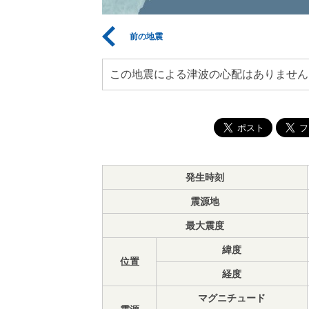
前の地震
この地震による津波の心配はありません
発生時刻
震源地
最大震度
緯度
位置
経度
マグニチュード