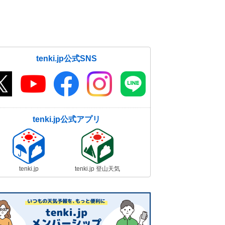
tenki.jp公式SNS
tenki.jp公式アプリ
tenki.jp
tenki.jp 登山天気