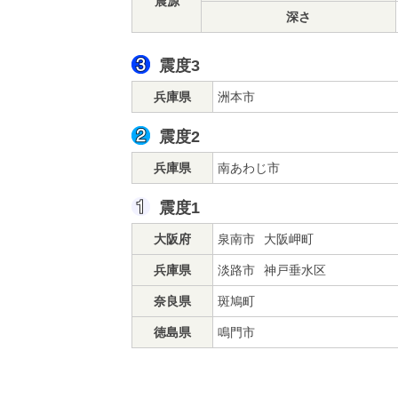
震源
深さ
震度3
兵庫県
洲本市
震度2
兵庫県
南あわじ市
震度1
大阪府
泉南市
大阪岬町
兵庫県
淡路市
神戸垂水区
奈良県
斑鳩町
徳島県
鳴門市