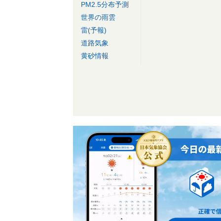
PM2.5分布予測
世界の雨雲
雷(予報)
道路気象
黄砂情報