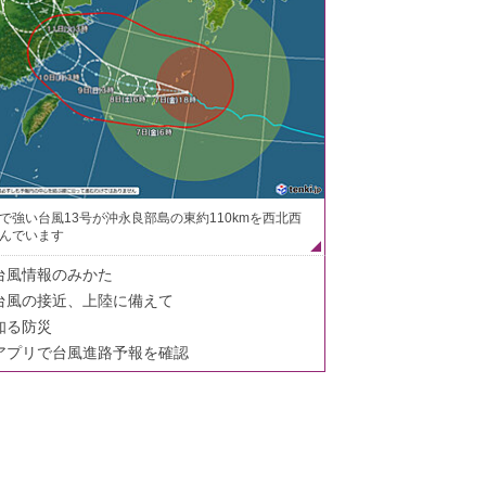
で強い台風13号が沖永良部島の東約110kmを西北西
んでいます
台風情報のみかた
台風の接近、上陸に備えて
知る防災
アプリで台風進路予報を確認