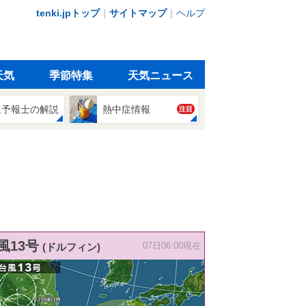
tenki.jpトップ
｜
サイトマップ
｜
ヘルプ
天気
季節特集
天気ニュース
象予報士の解説
熱中症情報
注目
風13号
(ドルフィン)
07日06:00現在