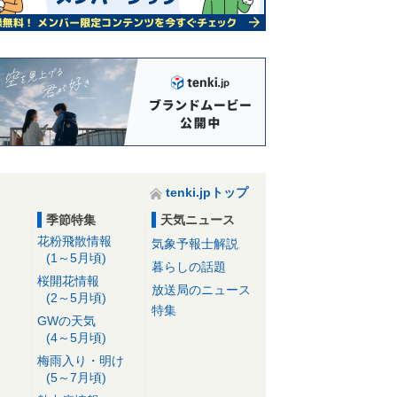
tenki.jpトップ
季節特集
天気ニュース
花粉飛散情報
気象予報士解説
(1～5月頃)
暮らしの話題
桜開花情報
放送局のニュース
(2～5月頃)
特集
GWの天気
(4～5月頃)
梅雨入り・明け
(5～7月頃)