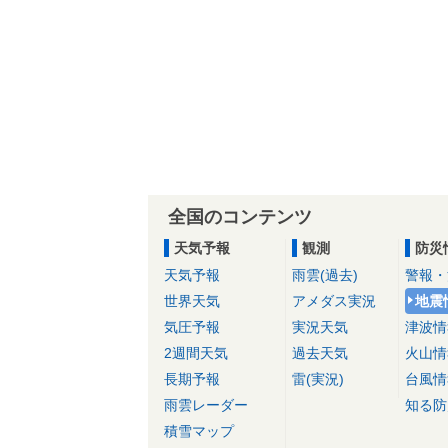
全国のコンテンツ
天気予報
観測
防災
天気予報
雨雲(過去)
警報・
世界天気
アメダス実況
地震
気圧予報
実況天気
津波情
2週間天気
過去天気
火山情
長期予報
雷(実況)
台風情
雨雲レーダー
知る防
積雪マップ