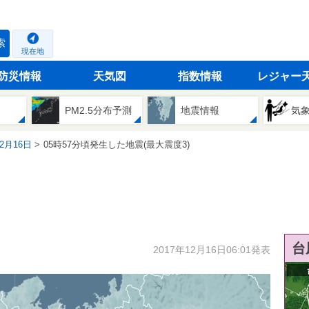
索
現在地
防災情報
天気図
指数情報
レジャー
PM2.5分布予測
地震情報
気
12月16日
05時57分頃発生した地震(最大震度3)
台
2017年12月16日06:01発表