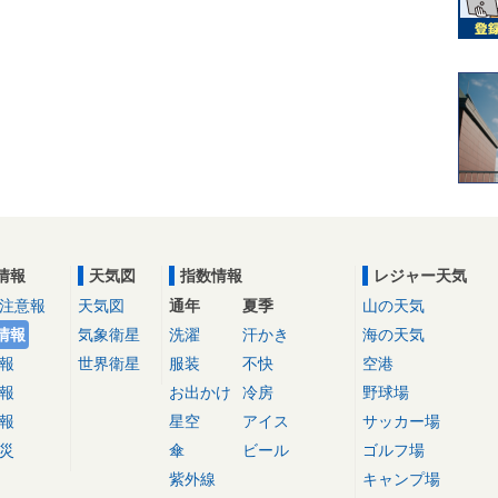
情報
天気図
指数情報
レジャー天気
注意報
天気図
通年
夏季
山の天気
情報
気象衛星
洗濯
汗かき
海の天気
報
世界衛星
服装
不快
空港
報
お出かけ
冷房
野球場
報
星空
アイス
サッカー場
災
傘
ビール
ゴルフ場
紫外線
キャンプ場