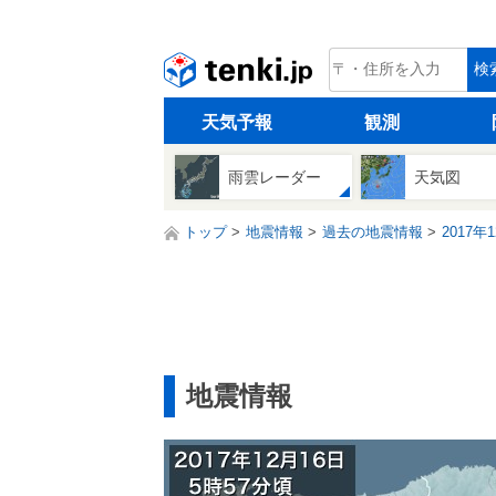
tenki.jp
検
天気予報
観測
雨雲レーダー
天気図
トップ
地震情報
過去の地震情報
2017年
地震情報