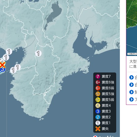
大型
に進