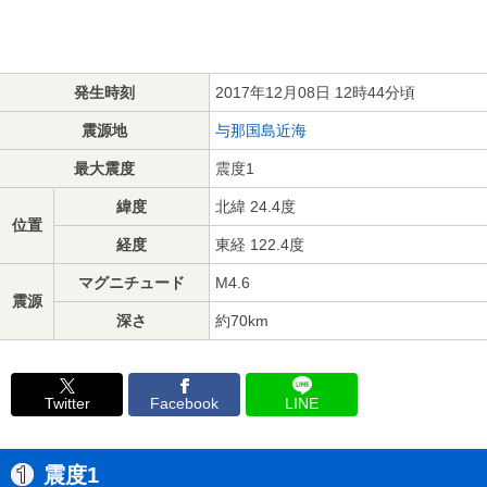
発生時刻
2017年12月08日 12時44分頃
震源地
与那国島近海
最大震度
震度1
緯度
北緯 24.4度
位置
経度
東経 122.4度
マグニチュード
M4.6
震源
深さ
約70km
Twitter
Facebook
LINE
震度1