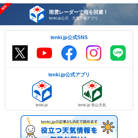
雨雲レーダーで雨を回避！
tenki.jp公式 天気予報アプリ
tenki.jp公式SNS
tenki.jp公式アプリ
tenki.jp
tenki.jp 登山天気