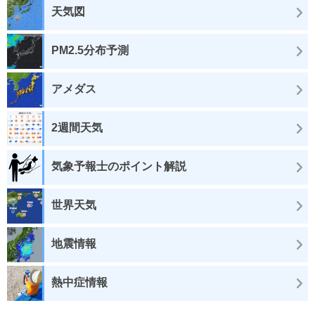
天気図
PM2.5分布予測
アメダス
2週間天気
気象予報士のポイント解説
世界天気
地震情報
熱中症情報