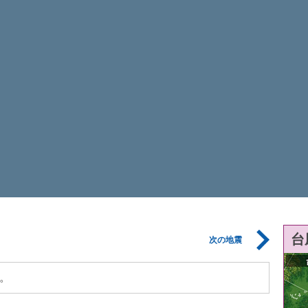
台
次の地震
。