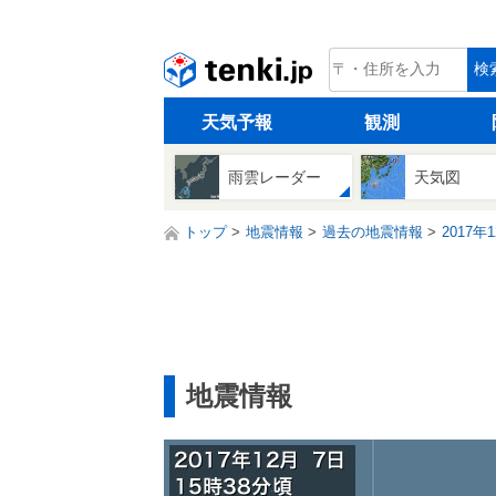
tenki.jp
検
天気予報
観測
雨雲レーダー
天気図
トップ
地震情報
過去の地震情報
2017年
地震情報