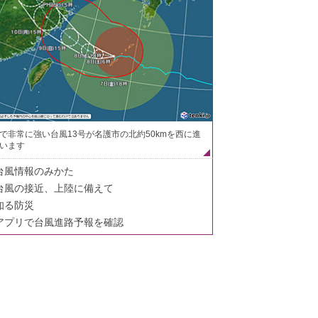
で非常に強い台風13号が名護市の北約50kmを西に進
います
台風情報のみかた
台風の接近、上陸に備えて
知る防災
アプリで台風進路予報を確認