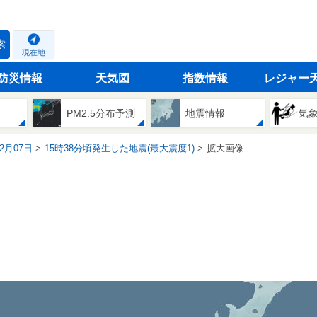
索
現在地
防災情報
天気図
指数情報
レジャー
PM2.5分布予測
地震情報
気
12月07日
15時38分頃発生した地震(最大震度1)
拡大画像