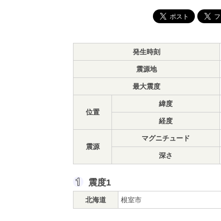
発生時刻
震源地
最大震度
緯度
位置
経度
マグニチュード
震源
深さ
震度1
北海道
根室市