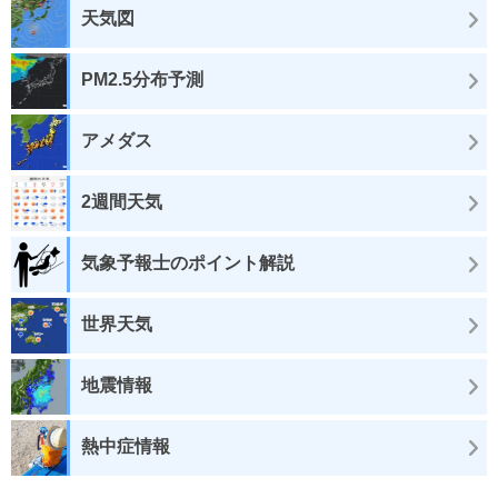
天気図
PM2.5分布予測
アメダス
2週間天気
気象予報士のポイント解説
世界天気
地震情報
熱中症情報