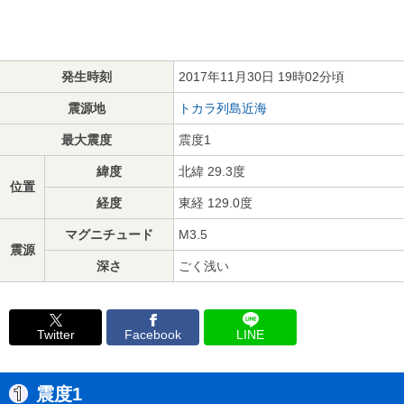
発生時刻
2017年11月30日 19時02分頃
震源地
トカラ列島近海
最大震度
震度1
緯度
北緯 29.3度
位置
経度
東経 129.0度
マグニチュード
M3.5
震源
深さ
ごく浅い
Twitter
Facebook
LINE
震度1