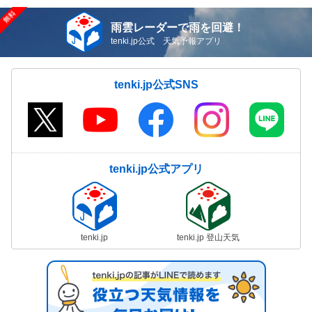
雨雲レーダーで雨を回避！
tenki.jp公式 天気予報アプリ
tenki.jp公式SNS
tenki.jp公式アプリ
tenki.jp
tenki.jp 登山天気