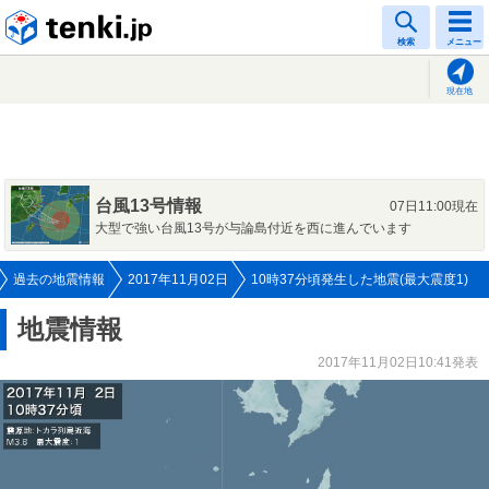
tenki.jp
検索
メニュー
現在地
台風13号情報
07日11:00現在
大型で強い台風13号が与論島付近を西に進んでいます
過去の地震情報
2017年11月02日
10時37分頃発生した地震(最大震度1)
地震情報
2017年11月02日10:41発表