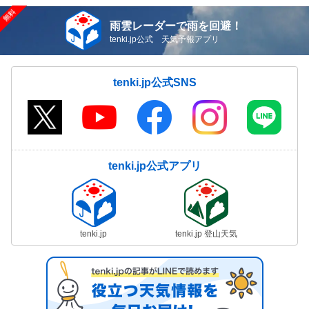
雨雲レーダーで雨を回避！
tenki.jp公式 天気予報アプリ
tenki.jp公式SNS
tenki.jp公式アプリ
tenki.jp
tenki.jp 登山天気