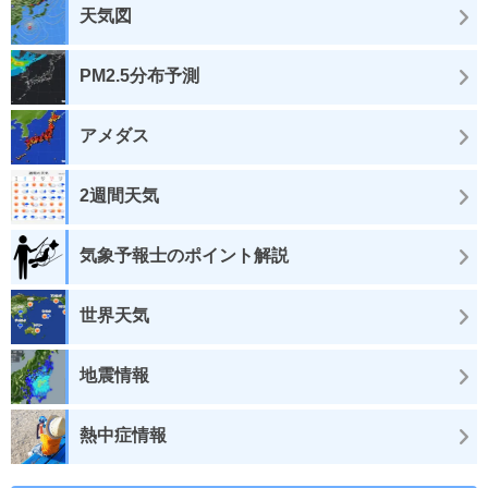
天気図
PM2.5分布予測
アメダス
2週間天気
気象予報士のポイント解説
世界天気
地震情報
熱中症情報