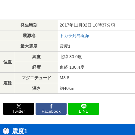
発生時刻
2017年11月02日 10時37分頃
震源地
トカラ列島近海
最大震度
震度1
緯度
北緯 30.0度
位置
経度
東経 130.4度
マグニチュード
M3.8
震源
深さ
約40km
Twitter
Facebook
LINE
震度1