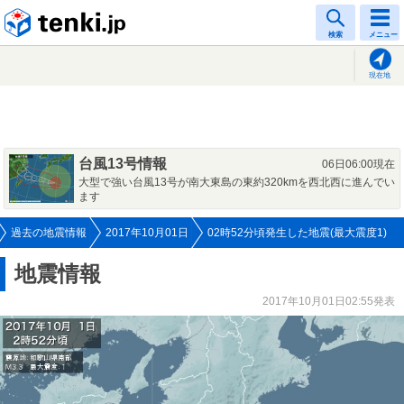
tenki.jp
検索
メニュー
現在地
台風13号情報
06日06:00現在
大型で強い台風13号が南大東島の東約320kmを西北西に進んでい
ます
過去の地震情報
2017年10月01日
02時52分頃発生した地震(最大震度1)
地震情報
2017年10月01日02:55発表