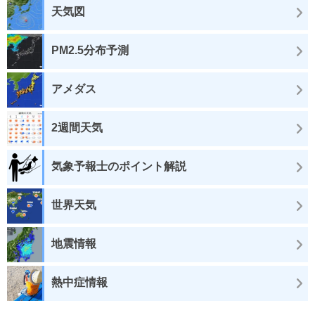
天気図
PM2.5分布予測
アメダス
2週間天気
気象予報士のポイント解説
世界天気
地震情報
熱中症情報