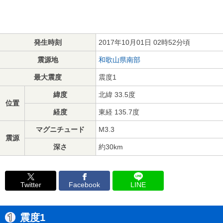
発生時刻
2017年10月01日 02時52分頃
震源地
和歌山県南部
最大震度
震度1
緯度
北緯 33.5度
位置
経度
東経 135.7度
マグニチュード
M3.3
震源
深さ
約30km
Twitter
Facebook
LINE
震度1