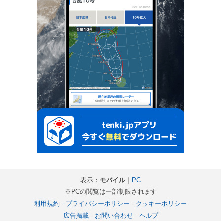
表示：
モバイル
｜
PC
※PCの閲覧は一部制限されます
利用規約
-
プライバシーポリシー
-
クッキーポリシー
広告掲載
-
お問い合わせ
-
ヘルプ