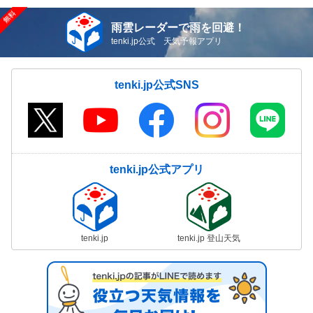
雨雲レーダーで雨を回避！
tenki.jp公式 天気予報アプリ
tenki.jp公式SNS
tenki.jp公式アプリ
tenki.jp
tenki.jp 登山天気